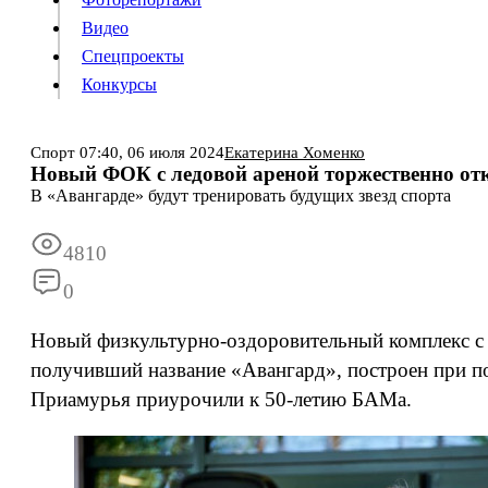
Видео
Конкурсы
Спецпроекты
Конкурсы
Войти
Спорт
07:40,
06 июля 2024
Екатерина Хоменко
Новый ФОК с ледовой ареной торжественно от
В «Авангарде» будут тренировать будущих звезд спорта
Информация
Подписка
Реклама
Все новости
Архив
4810
0
Новый физкультурно-оздоровительный комплекс с 
получивший название «Авангард», построен при 
Приамурья приурочили к 50-летию БАМа.