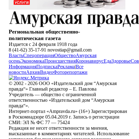
Региональная общественно-
политическая газета
Издается с 24 февраля 1918 года
8 (41-62) 35-17-91 novostiap@gmail.com
Власть
Спецоперация
Общество
Амурская
осень
Экономика
Происшествия
Коронавирус
Еда
Здоровье
Сов
Информация
Подписка
Реклама
|
Все
новости
Архив
Видео
Фоторепортажи
© 2002 - 2026 ООО «Издательский дом “Амурская
правда“» Главный редактор – Е. Павлова
Учредитель — общество с ограниченной
ответственностью «Издательский дом “Амурская
правда“».
Интернет-портал «Ampravda.ru» (16+) Зарегистрирован
в Роскомнадзоре 05.04.2019 г. Запись о регистрации
СМИ: ЭЛ № ФС 77 — 75424
Редакция не несет ответственности за мнения,
высказанные в комментариях читателей. Использование