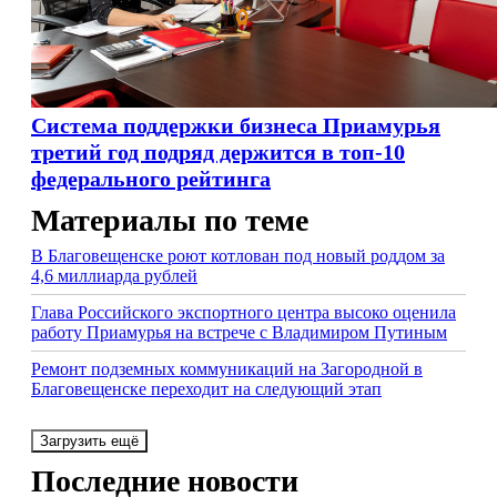
Система поддержки бизнеса Приамурья
третий год подряд держится в топ-10
федерального рейтинга
Материалы по теме
В Благовещенске роют котлован под новый роддом за
4,6 миллиарда рублей
Глава Российского экспортного центра высоко оценила
работу Приамурья на встрече с Владимиром Путиным
Ремонт подземных коммуникаций на Загородной в
Благовещенске переходит на следующий этап
Загрузить ещё
Последние новости