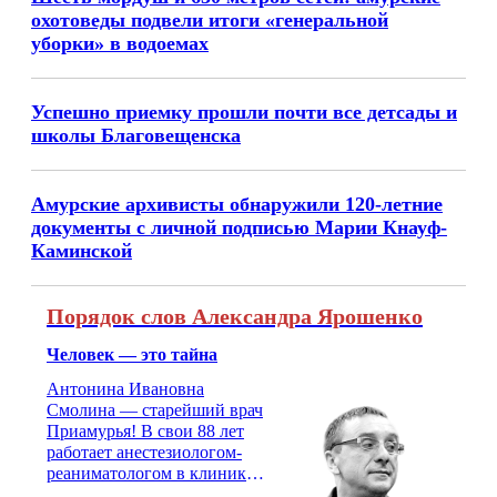
охотоведы подвели итоги «генеральной
уборки» в водоемах
Успешно приемку прошли почти все детсады и
школы Благовещенска
Амурские архивисты обнаружили 120-летние
документы с личной подписью Марии Кнауф-
Каминской
Порядок слов Александра Ярошенко
Человек — это тайна
Антонина Ивановна
Смолина — старейший врач
Приамурья! В свои 88 лет
работает анестезиологом-
реаниматологом в клинике
кардиохирургии Амурской