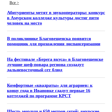
Все >
Абитуриенты метят в звукооператоры: конкурс
в Амурском колледже культуры достиг пяти
человек на место
В поликлинике Благовещенска появится
помощник для прохождения диспансеризации
На фестивале «Берега вкуса» в Благовещенске
лучшие шеф-повара региона создадут
дальневосточный сет блюд
Комфортные «квадраты» для аграриев: к
концу года в Ивановке сдадут первые 16
коттеджей по программе КРСТ
Шесть мордуш и 650 метров сетей: амурские