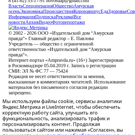
8 (41-62) 35-17-91 novostiap@gmail.com
Власть
Спецоперация
Общество
Амурская
осень
Экономика
Происшествия
Коронавирус
Еда
Здоровье
Сов
Информация
Подписка
Реклама
|
Все
новости
Архив
Видео
Фоторепортажи
© 2002 - 2026 ООО «Издательский дом “Амурская
правда“» Главный редактор – Е. Павлова
Учредитель — общество с ограниченной
ответственностью «Издательский дом “Амурская
правда“».
Интернет-портал «Ampravda.ru» (16+) Зарегистрирован
в Роскомнадзоре 05.04.2019 г. Запись о регистрации
СМИ: ЭЛ № ФС 77 — 75424
Редакция не несет ответственности за мнения,
высказанные в комментариях читателей. Использование
материалов без письменного согласия редакции
запрещено.
Мы используем файлы cookie, сервисы аналитики
Яндекс.Метрика и LiveInternet, чтобы обеспечить
корректную работу сайта, улучшить его
функциональность, анализировать трафик и
персонализировать контент. Продолжая
пользоваться сайтом или нажимая «Согласен», вы