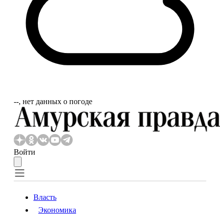
‐‐, нет данных о погоде
Войти
Власть
Экономика
Власть
Экономика