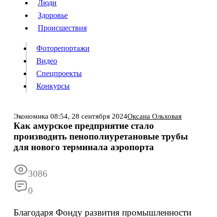
Люди
Люди
Здоровье
Здоровье
Происшествия
Происшествия
Фоторепортажи
Видео
Спецпроекты
Фоторепортажи
Видео
Конкурсы
Спецпроекты
Конкурсы
Войти
Экономика
08:54,
28 сентября 2024
Оксана Ольховая
Как амурское предприятие стало
производить пенополиуретановые трубы
Информация
Подписка
Реклама
Все новости
Архив
для нового терминала аэропорта
3086
0
Благодаря Фонду развития промышленности