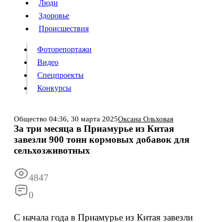
Люди
Люди
Здоровье
Здоровье
Происшествия
Происшествия
Фоторепортажи
Видео
Спецпроекты
Фоторепортажи
Видео
Конкурсы
Спецпроекты
Конкурсы
Войти
Общество
04:36,
30 марта 2025
Оксана Ольховая
За три месяца в Приамурье из Китая
завезли 900 тонн кормовых добавок для
Информация
Подписка
Реклама
Все новости
Архив
сельхозживотных
4847
0
С начала года в Приамурье из Китая завезли