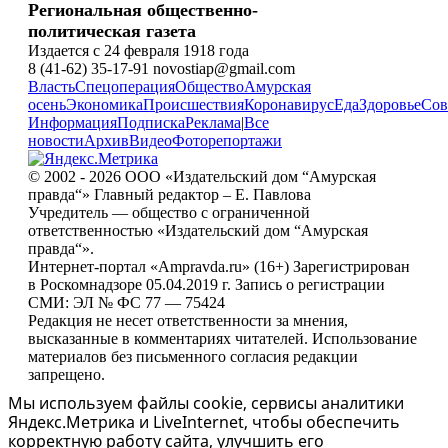
Региональная общественно-
политическая газета
Издается с 24 февраля 1918 года
8 (41-62) 35-17-91 novostiap@gmail.com
Власть
Спецоперация
Общество
Амурская
осень
Экономика
Происшествия
Коронавирус
Еда
Здоровье
Сов
Информация
Подписка
Реклама
|
Все
новости
Архив
Видео
Фоторепортажи
© 2002 - 2026 ООО «Издательский дом “Амурская
правда“» Главный редактор – Е. Павлова
Учредитель — общество с ограниченной
ответственностью «Издательский дом “Амурская
правда“».
Интернет-портал «Ampravda.ru» (16+) Зарегистрирован
в Роскомнадзоре 05.04.2019 г. Запись о регистрации
СМИ: ЭЛ № ФС 77 — 75424
Редакция не несет ответственности за мнения,
высказанные в комментариях читателей. Использование
материалов без письменного согласия редакции
запрещено.
Мы используем файлы cookie, сервисы аналитики
Яндекс.Метрика и LiveInternet, чтобы обеспечить
корректную работу сайта, улучшить его