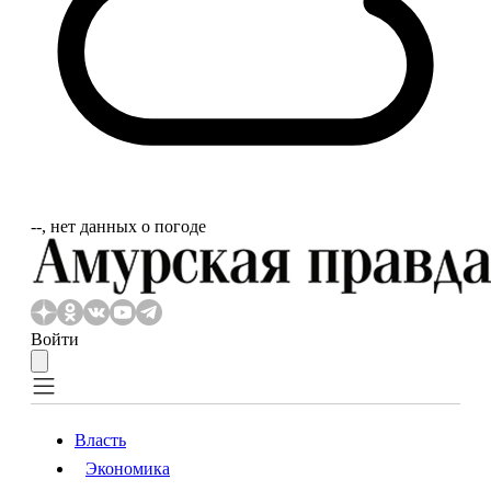
‐‐, нет данных о погоде
Войти
Власть
Экономика
Власть
Экономика