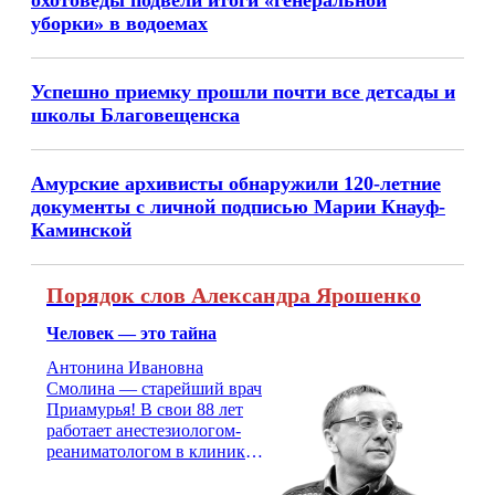
охотоведы подвели итоги «генеральной
уборки» в водоемах
Успешно приемку прошли почти все детсады и
школы Благовещенска
Амурские архивисты обнаружили 120-летние
документы с личной подписью Марии Кнауф-
Каминской
Порядок слов Александра Ярошенко
Человек — это тайна
Антонина Ивановна
Смолина — старейший врач
Приамурья! В свои 88 лет
работает анестезиологом-
реаниматологом в клинике
кардиохирургии Амурской
медицинской академии.