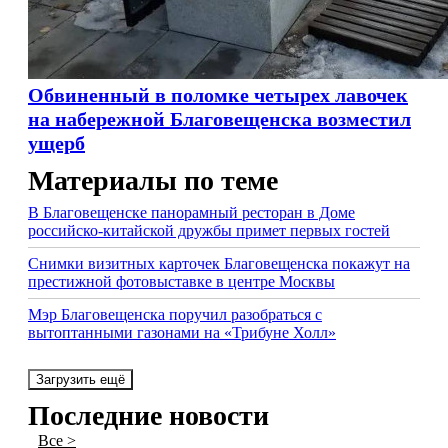
Обвиненный в поломке четырех лавочек
на набережной Благовещенска возместил
ущерб
Материалы по теме
В Благовещенске панорамный ресторан в Доме
российско-китайской дружбы примет первых гостей
Снимки визитных карточек Благовещенска покажут на
престижной фотовыставке в центре Москвы
Мэр Благовещенска поручил разобраться с
вытоптанными газонами на «Трибуне Холл»
Загрузить ещё
Последние новости
Все >