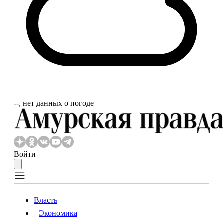
‐‐, нет данных о погоде
Войти
Власть
Экономика
Власть
Экономика