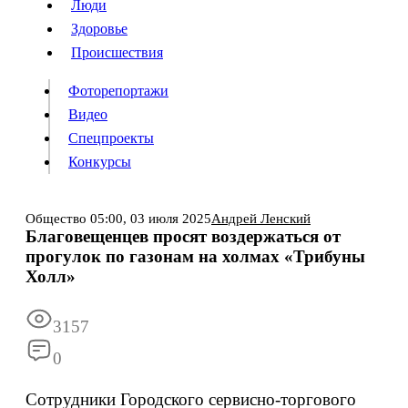
Люди
Люди
Здоровье
Здоровье
Происшествия
Происшествия
Фоторепортажи
Видео
Спецпроекты
Фоторепортажи
Видео
Конкурсы
Спецпроекты
Конкурсы
Войти
Общество
05:00,
03 июля 2025
Андрей Ленский
Благовещенцев просят воздержаться от
прогулок по газонам на холмах «Трибуны
Информация
Подписка
Реклама
Все новости
Архив
Холл»
3157
0
Сотрудники Городского сервисно-торгового