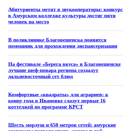
Абитуриенты метят в звукооператоры: конкурс
в Амурском колледже культуры достиг пяти
человек на место
В поликлинике Благовещенска появится
помощник для прохождения диспансеризации
На фестивале «Берега вкуса» в Благовещенске
лучшие шеф-повара региона создадут
дальневосточный сет блюд
Комфортные «квадраты» для аграриев: к
концу года в Ивановке сдадут первые 16
коттеджей по программе КРСТ
Шесть мордуш и 650 метров сетей: амурские