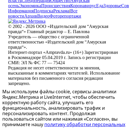
Власть
Спецоперация
Общество
Амурская
осень
Экономика
Происшествия
Коронавирус
Еда
Здоровье
Сов
Информация
Подписка
Реклама
|
Все
новости
Архив
Видео
Фоторепортажи
© 2002 - 2026 ООО «Издательский дом “Амурская
правда“» Главный редактор – Е. Павлова
Учредитель — общество с ограниченной
ответственностью «Издательский дом “Амурская
правда“».
Интернет-портал «Ampravda.ru» (16+) Зарегистрирован
в Роскомнадзоре 05.04.2019 г. Запись о регистрации
СМИ: ЭЛ № ФС 77 — 75424
Редакция не несет ответственности за мнения,
высказанные в комментариях читателей. Использование
материалов без письменного согласия редакции
запрещено.
Мы используем файлы cookie, сервисы аналитики
Яндекс.Метрика и LiveInternet, чтобы обеспечить
корректную работу сайта, улучшить его
функциональность, анализировать трафик и
персонализировать контент. Продолжая
пользоваться сайтом или нажимая «Согласен», вы
принимаете нашу
политику обработки персональных