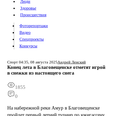
Люди
Люди
Здоровье
Здоровье
Происшествия
Происшествия
Фоторепортажи
Видео
Спецпроекты
Фоторепортажи
Видео
Конкурсы
Спецпроекты
Конкурсы
Войти
Спорт
04:35,
08 августа 2025
Андрей Ленский
Конец лета в Благовещенске отметят игрой
в снежки из настоящего снега
Информация
Подписка
Реклама
Все новости
Архив
1855
0
На набережной реки Амур в Благовещенске
пройдет первый летний турнир по юкигассену