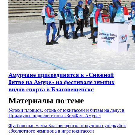
Амурчане присоединятся к «Снежной
битве на Амуре» на фестивале зимних
видов спорта в Благовещенске
Материалы по теме
Успехи пловцов, огонь от юкигассен и битвы на льду: в
Приамурье подвели итоги «ЗимФестАмура»
Футбольные мамы Благовещенска получили суперкубок
абсолютного чемпиона в игре юкигассен