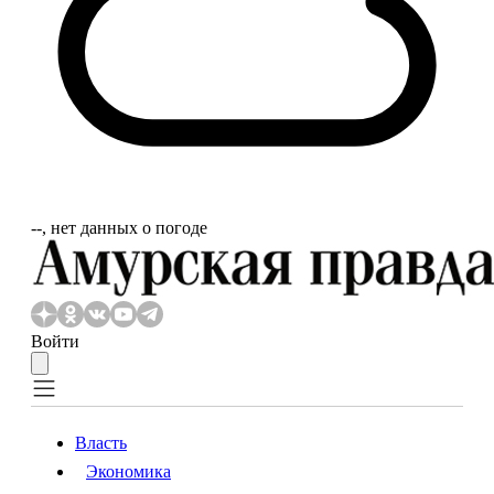
‐‐, нет данных о погоде
Войти
Власть
Экономика
Власть
Экономика