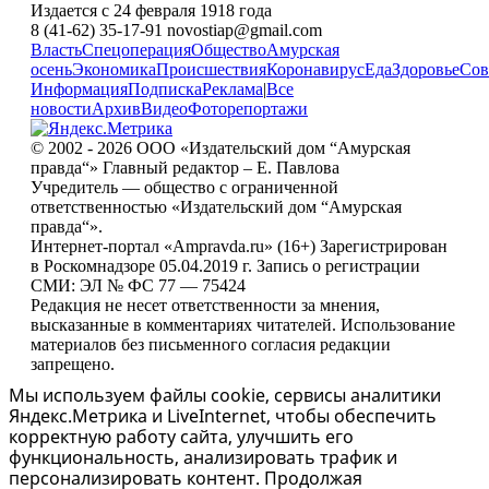
Издается с 24 февраля 1918 года
8 (41-62) 35-17-91 novostiap@gmail.com
Власть
Спецоперация
Общество
Амурская
осень
Экономика
Происшествия
Коронавирус
Еда
Здоровье
Сов
Информация
Подписка
Реклама
|
Все
новости
Архив
Видео
Фоторепортажи
© 2002 - 2026 ООО «Издательский дом “Амурская
правда“» Главный редактор – Е. Павлова
Учредитель — общество с ограниченной
ответственностью «Издательский дом “Амурская
правда“».
Интернет-портал «Ampravda.ru» (16+) Зарегистрирован
в Роскомнадзоре 05.04.2019 г. Запись о регистрации
СМИ: ЭЛ № ФС 77 — 75424
Редакция не несет ответственности за мнения,
высказанные в комментариях читателей. Использование
материалов без письменного согласия редакции
запрещено.
Мы используем файлы cookie, сервисы аналитики
Яндекс.Метрика и LiveInternet, чтобы обеспечить
корректную работу сайта, улучшить его
функциональность, анализировать трафик и
персонализировать контент. Продолжая