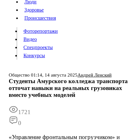
Люди
Люди
Здоровье
Здоровье
Происшествия
Происшествия
Фоторепортажи
Видео
Спецпроекты
Фоторепортажи
Видео
Конкурсы
Спецпроекты
Конкурсы
Войти
Общество
01:14,
14 августа 2025
Андрей Ленский
Студенты Амурского колледжа транспорта
отточат навыки на реальных грузовиках
Информация
Подписка
Реклама
Все новости
Архив
вместо учебных моделей
1721
0
«Управление фронтальным погрузчиком» и