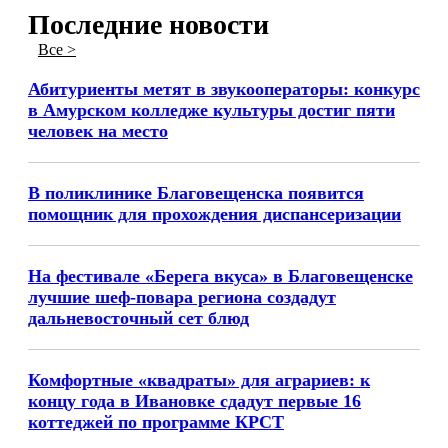
Последние новости
Все >
Абитуриенты метят в звукооператоры: конкурс
в Амурском колледже культуры достиг пяти
человек на место
В поликлинике Благовещенска появится
помощник для прохождения диспансеризации
На фестивале «Берега вкуса» в Благовещенске
лучшие шеф-повара региона создадут
дальневосточный сет блюд
Комфортные «квадраты» для аграриев: к
концу года в Ивановке сдадут первые 16
коттеджей по программе КРСТ