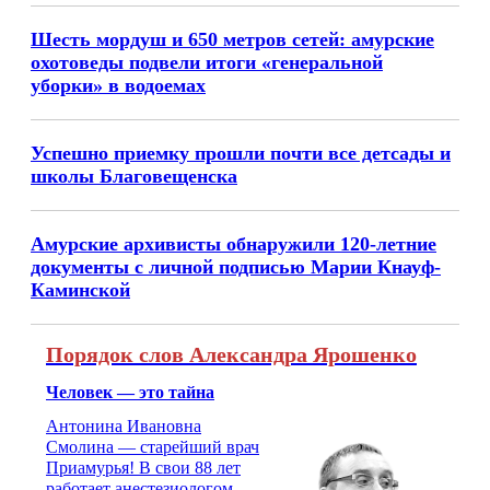
Шесть мордуш и 650 метров сетей: амурские
охотоведы подвели итоги «генеральной
уборки» в водоемах
Успешно приемку прошли почти все детсады и
школы Благовещенска
Амурские архивисты обнаружили 120-летние
документы с личной подписью Марии Кнауф-
Каминской
Порядок слов Александра Ярошенко
Человек — это тайна
Антонина Ивановна
Смолина — старейший врач
Приамурья! В свои 88 лет
работает анестезиологом-