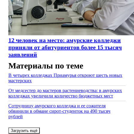
12 человек на место: амурские колледжи
приняли от абитуриентов более 15 тысяч
заявлений
Материалы по теме
В четырех колледжах Приамурья откроют шесть новых
мастерских
От медсестер до мастеров растениеводства: в амурских
колледжах увеличили количество бюджетных мест
Сотрудницу амурского колледжа и ее сожителя
обвинили в обмане сирот-студенток на 490 тысяч
рублей
Загрузить ещё