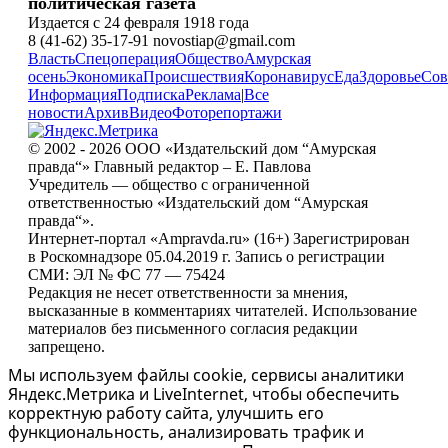
политическая газета
Издается с 24 февраля 1918 года
8 (41-62) 35-17-91 novostiap@gmail.com
Власть
Спецоперация
Общество
Амурская
осень
Экономика
Происшествия
Коронавирус
Еда
Здоровье
Сов
Информация
Подписка
Реклама
|
Все
новости
Архив
Видео
Фоторепортажи
© 2002 - 2026 ООО «Издательский дом “Амурская
правда“» Главный редактор – Е. Павлова
Учредитель — общество с ограниченной
ответственностью «Издательский дом “Амурская
правда“».
Интернет-портал «Ampravda.ru» (16+) Зарегистрирован
в Роскомнадзоре 05.04.2019 г. Запись о регистрации
СМИ: ЭЛ № ФС 77 — 75424
Редакция не несет ответственности за мнения,
высказанные в комментариях читателей. Использование
материалов без письменного согласия редакции
запрещено.
Мы используем файлы cookie, сервисы аналитики
Яндекс.Метрика и LiveInternet, чтобы обеспечить
корректную работу сайта, улучшить его
функциональность, анализировать трафик и