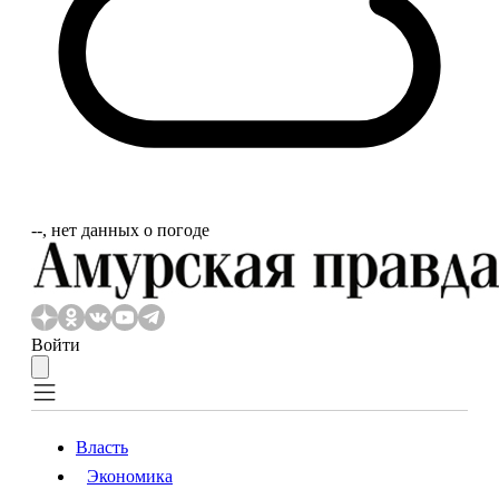
‐‐, нет данных о погоде
Войти
Власть
Экономика
Власть
Экономика