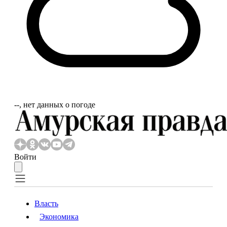
‐‐, нет данных о погоде
Войти
Власть
Экономика
Власть
Экономика