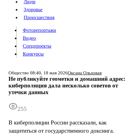
Люди
Люди
Здоровье
Здоровье
Происшествия
Происшествия
Фоторепортажи
Видео
Спецпроекты
Фоторепортажи
Видео
Конкурсы
Спецпроекты
Конкурсы
Войти
Общество
08:40,
18 мая 2026
Оксана Ольховая
Не публикуйте геометки и домашний адрес:
киберполиция дала несколько советов от
Информация
Подписка
Реклама
Все новости
Архив
утечки данных
255
В киберполиции России рассказали, как
защититься от государственного доксинга.