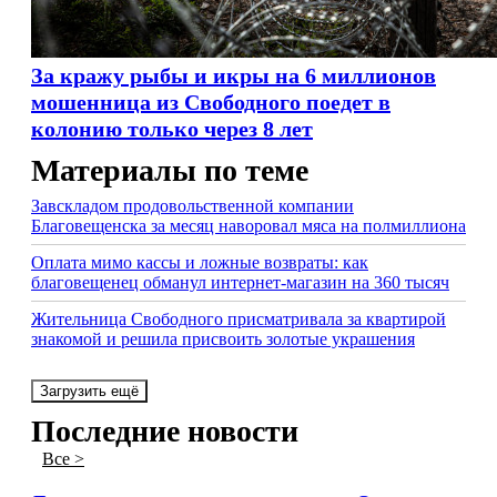
За кражу рыбы и икры на 6 миллионов
мошенница из Свободного поедет в
колонию только через 8 лет
Материалы по теме
Завскладом продовольственной компании
Благовещенска за месяц наворовал мяса на полмиллиона
Оплата мимо кассы и ложные возвраты: как
благовещенец обманул интернет-магазин на 360 тысяч
Жительница Свободного присматривала за квартирой
знакомой и решила присвоить золотые украшения
Загрузить ещё
Последние новости
Все >