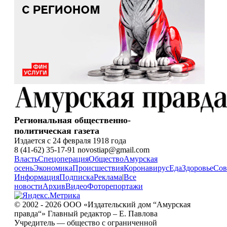
Региональная общественно-
политическая газета
Издается с 24 февраля 1918 года
8 (41-62) 35-17-91 novostiap@gmail.com
Власть
Спецоперация
Общество
Амурская
осень
Экономика
Происшествия
Коронавирус
Еда
Здоровье
Сов
Информация
Подписка
Реклама
|
Все
новости
Архив
Видео
Фоторепортажи
© 2002 - 2026 ООО «Издательский дом “Амурская
правда“» Главный редактор – Е. Павлова
Учредитель — общество с ограниченной