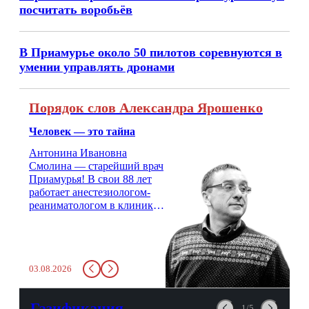
посчитать воробьёв
В Приамурье около 50 пилотов соревнуются в
умении управлять дронами
Порядок слов Александра Ярошенко
Человек — это тайна
Антонина Ивановна
Смолина — старейший врач
Приамурья! В свои 88 лет
работает анестезиологом-
реаниматологом в клинике
кардиохирургии Амурской
медицинской академии.
Монолог врача с 66-летним
стажем о жизни, смерти
03.08.2026
душе и духе. Откровенно о
любви, профессиональном
выгорании и Боге.
Газификация
1/5