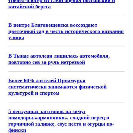
тревел-блогер из Сочи оценил российский и
китайский берега
В центре Благовещенска воссоздают
цветочный сад в честь исторического названия
улицы
В Тынде автоледи лишилась автомобиля,
повторно сев за руль нетрезвой
Более 60% жителей Приамурья
систематически занимаются физической
культурой и спортом
5 нескучных заготовок на зиму:
помидоры-«армянчики», сладкий перец в
горчичной заливке, соус песто и огурцы по-
фински