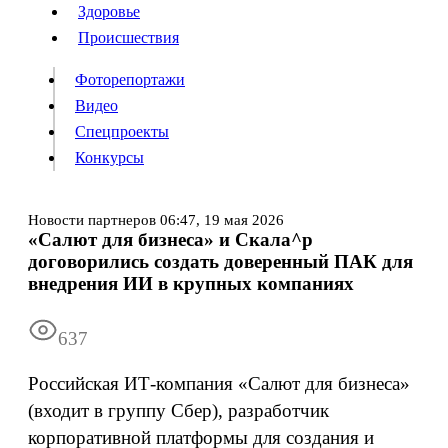
Люди
Здоровье
Здоровье
Происшествия
Происшествия
Фоторепортажи
Видео
Спецпроекты
Фоторепортажи
Видео
Конкурсы
Спецпроекты
Конкурсы
Войти
Новости партнеров
06:47,
19 мая 2026
«Салют для бизнеса» и Скала^р
договорились создать доверенный ПАК для
Информация
Подписка
Реклама
Все новости
Архив
внедрения ИИ в крупных компаниях
637
Российская ИТ-компания «Салют для бизнеса»
(входит в группу Сбер), разработчик
корпоративной платформы для создания и