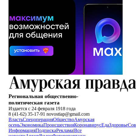
Региональная общественно-
политическая газета
Издается с 24 февраля 1918 года
8 (41-62) 35-17-91 novostiap@gmail.com
Власть
Спецоперация
Общество
Амурская
осень
Экономика
Происшествия
Коронавирус
Еда
Здоровье
Сов
Информация
Подписка
Реклама
|
Все
новости
Архив
Видео
Фоторепортажи