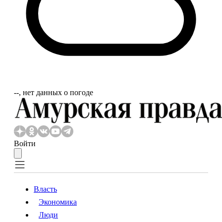
‐‐, нет данных о погоде
Войти
Власть
Экономика
Власть
Экономика
Люди