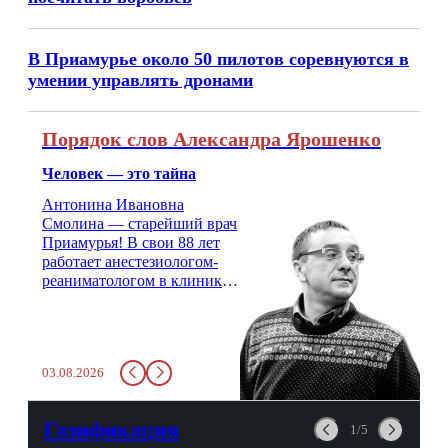
В Приамурье около 50 пилотов соревнуются в
умении управлять дронами
Порядок слов Александра Ярошенко
Человек — это тайна
Антонина Ивановна
Смолина — старейший врач
Приамурья! В свои 88 лет
работает анестезиологом-
реаниматологом в клинике
кардиохирургии Амурской
медицинской академии.
Монолог врача с 66-летним
стажем о жизни, смерти
03.08.2026
душе и духе. Откровенно о
любви, профессиональном
выгорании и Боге.
Газификация
1/5