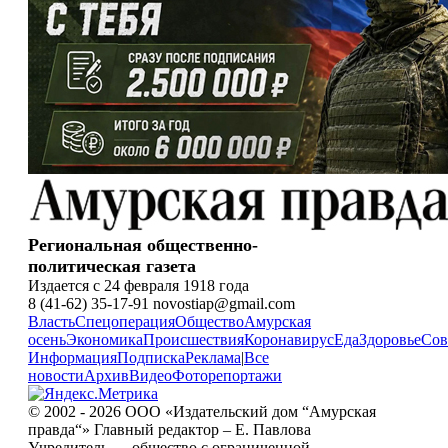
Региональная общественно-
политическая газета
Издается с 24 февраля 1918 года
8 (41-62) 35-17-91 novostiap@gmail.com
Власть
Спецоперация
Общество
Амурская
осень
Экономика
Происшествия
Коронавирус
Еда
Здоровье
Сов
Информация
Подписка
Реклама
|
Все
новости
Архив
Видео
Фоторепортажи
© 2002 - 2026 ООО «Издательский дом “Амурская
правда“» Главный редактор – Е. Павлова
Учредитель — общество с ограниченной