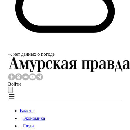
‐‐, нет данных о погоде
Войти
Власть
Экономика
Власть
Экономика
Люди