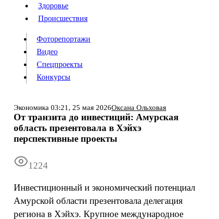
Люди
Здоровье
Здоровье
Происшествия
Происшествия
Фоторепортажи
Видео
Спецпроекты
Фоторепортажи
Видео
Конкурсы
Спецпроекты
Конкурсы
Войти
Экономика
03:21,
25 мая 2026
Оксана Ольховая
От транзита до инвестиций: Амурская
область презентовала в Хэйхэ
Информация
Подписка
Реклама
Все новости
Архив
перспективные проекты
1224
Инвестиционный и экономический потенциал
Амурской области презентовала делегация
региона в Хэйхэ. Крупное международное