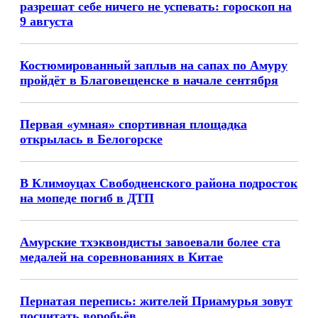
разрешат себе ничего не успевать: гороскоп на
9 августа
Костюмированный заплыв на сапах по Амуру
пройдёт в Благовещенске в начале сентября
Первая «умная» спортивная площадка
открылась в Белогорске
В Климоуцах Свободненского района подросток
на мопеде погиб в ДТП
Амурские тхэквондисты завоевали более ста
медалей на соревнованиях в Китае
Пернатая перепись: жителей Приамурья зовут
посчитать воробьёв