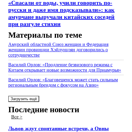
«Спасали от воды, учили говорить по-
русски и даже имя подсказывали»: как
амурчане выручали китайских соседей
при разгуле стихии
Материалы по теме
Амурский областной Союз женщин и Федерация
женщин провинции Хэйлунцзян договорились о
сотрудничестве
Василий Орлов: «Продление безвизового режима с
Китаем открывает новые возможности для Приамурья»
Василий Орлов: «Благовещенск может стать сильным
региональным брендом с фокусом на Азию»
Загрузить ещё
Последние новости
Все >
Львов ждут спонтанные встречи, а Овны