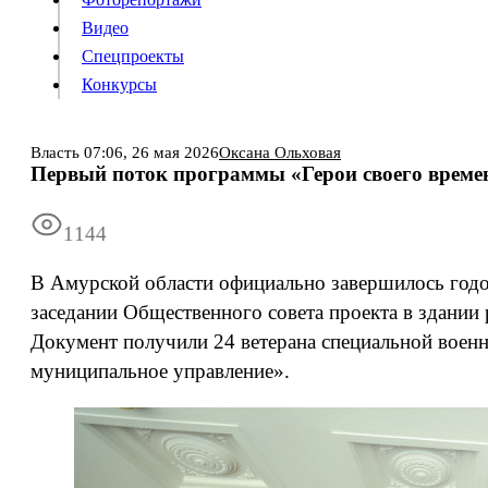
Видео
Конкурсы
Спецпроекты
Конкурсы
Войти
Власть
07:06,
26 мая 2026
Оксана Ольховая
Первый поток программы «Герои своего време
Информация
Подписка
Реклама
Все новости
Архив
1144
В Амурской области официально завершилось годо
заседании Общественного совета проекта в здании
Документ получили 24 ветерана специальной военн
муниципальное управление».