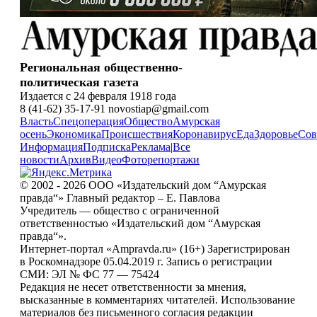
Региональная общественно-
политическая газета
Издается с 24 февраля 1918 года
8 (41-62) 35-17-91 novostiap@gmail.com
Власть
Спецоперация
Общество
Амурская
осень
Экономика
Происшествия
Коронавирус
Еда
Здоровье
Сов
Информация
Подписка
Реклама
|
Все
новости
Архив
Видео
Фоторепортажи
© 2002 - 2026 ООО «Издательский дом “Амурская
правда“» Главный редактор – Е. Павлова
Учредитель — общество с ограниченной
ответственностью «Издательский дом “Амурская
правда“».
Интернет-портал «Ampravda.ru» (16+) Зарегистрирован
в Роскомнадзоре 05.04.2019 г. Запись о регистрации
СМИ: ЭЛ № ФС 77 — 75424
Редакция не несет ответственности за мнения,
высказанные в комментариях читателей. Использование
материалов без письменного согласия редакции