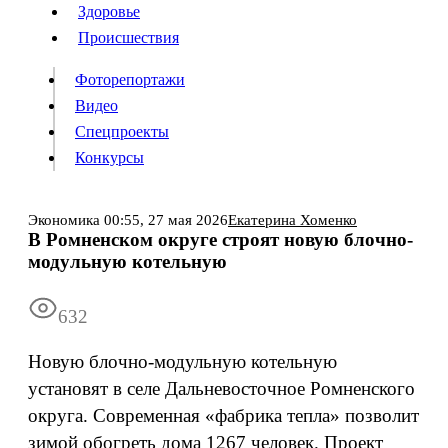
Люди
Здоровье
Здоровье
Происшествия
Происшествия
Фоторепортажи
Видео
Спецпроекты
Фоторепортажи
Видео
Конкурсы
Спецпроекты
Конкурсы
Войти
Экономика
00:55,
27 мая 2026
Екатерина Хоменко
В Ромненском округе строят новую блочно-
модульную котельную
Информация
Подписка
Реклама
Все новости
Архив
632
Новую блочно-модульную котельную
установят в селе Дальневосточное Ромненского
округа. Современная «фабрика тепла» позволит
зимой обогреть дома 1267 человек. Проект