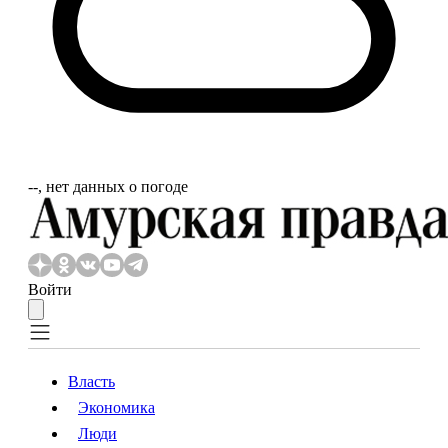
‐‐, нет данных о погоде
Войти
Власть
Экономика
Власть
Экономика
Люди