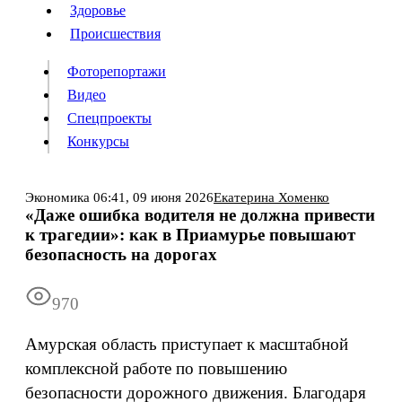
Люди
Здоровье
Здоровье
Происшествия
Происшествия
Фоторепортажи
Видео
Спецпроекты
Фоторепортажи
Видео
Конкурсы
Спецпроекты
Конкурсы
Войти
Экономика
06:41,
09 июня 2026
Екатерина Хоменко
«Даже ошибка водителя не должна привести
к трагедии»: как в Приамурье повышают
Информация
Подписка
Реклама
Все новости
Архив
безопасность на дорогах
970
Амурская область приступает к масштабной
комплексной работе по повышению
безопасности дорожного движения. Благодаря