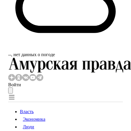
‐‐, нет данных о погоде
Войти
Власть
Экономика
Власть
Экономика
Люди