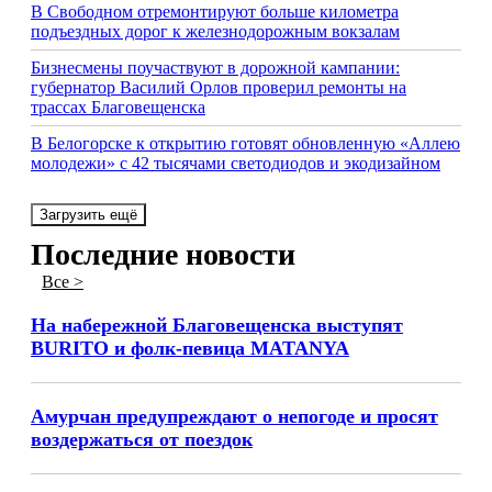
В Свободном отремонтируют больше километра
подъездных дорог к железнодорожным вокзалам
Бизнесмены поучаствуют в дорожной кампании:
губернатор Василий Орлов проверил ремонты на
трассах Благовещенска
В Белогорске к открытию готовят обновленную «Аллею
молодежи» с 42 тысячами светодиодов и экодизайном
Загрузить ещё
Последние новости
Все >
На набережной Благовещенска выступят
BURITO и фолк-певица MATANYA
Амурчан предупреждают о непогоде и просят
воздержаться от поездок