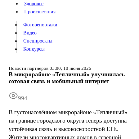
Люди
Здоровье
Здоровье
Происшествия
Происшествия
Фоторепортажи
Видео
Спецпроекты
Фоторепортажи
Видео
Конкурсы
Спецпроекты
Конкурсы
Войти
Новости партнеров
03:00,
10 июня 2026
В микрорайоне «Тепличный» улучшилась
сотовая связь и мобильный интернет
Информация
Подписка
Реклама
Все новости
Архив
994
В густонаселённом микрорайоне «Тепличный»
на границе городского округа теперь доступна
устойчивая связь и высокоскоростной LTE.
Жители многоквартирных домов в северной