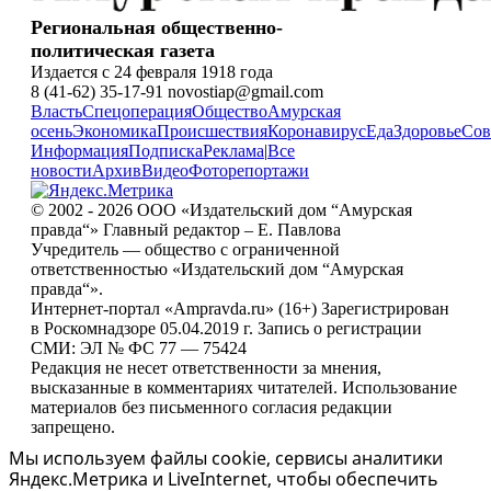
Региональная общественно-
политическая газета
Издается с 24 февраля 1918 года
8 (41-62) 35-17-91 novostiap@gmail.com
Власть
Спецоперация
Общество
Амурская
осень
Экономика
Происшествия
Коронавирус
Еда
Здоровье
Сов
Информация
Подписка
Реклама
|
Все
новости
Архив
Видео
Фоторепортажи
© 2002 - 2026 ООО «Издательский дом “Амурская
правда“» Главный редактор – Е. Павлова
Учредитель — общество с ограниченной
ответственностью «Издательский дом “Амурская
правда“».
Интернет-портал «Ampravda.ru» (16+) Зарегистрирован
в Роскомнадзоре 05.04.2019 г. Запись о регистрации
СМИ: ЭЛ № ФС 77 — 75424
Редакция не несет ответственности за мнения,
высказанные в комментариях читателей. Использование
материалов без письменного согласия редакции
запрещено.
Мы используем файлы cookie, сервисы аналитики
Яндекс.Метрика и LiveInternet, чтобы обеспечить