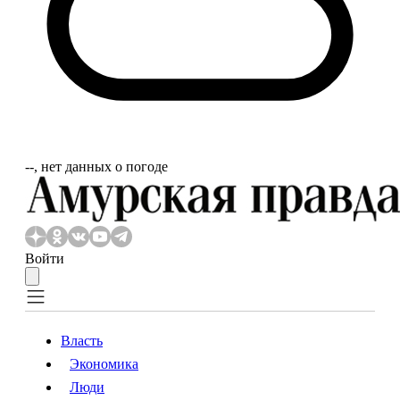
‐‐, нет данных о погоде
Войти
Власть
Экономика
Власть
Экономика
Люди