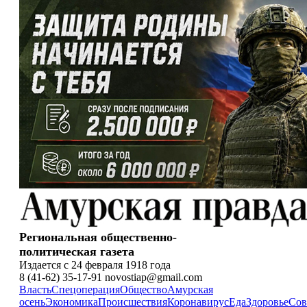
Региональная общественно-
политическая газета
Издается с 24 февраля 1918 года
8 (41-62) 35-17-91 novostiap@gmail.com
Власть
Спецоперация
Общество
Амурская
осень
Экономика
Происшествия
Коронавирус
Еда
Здоровье
Сов