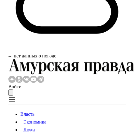
‐‐, нет данных о погоде
Войти
Власть
Экономика
Власть
Экономика
Люди