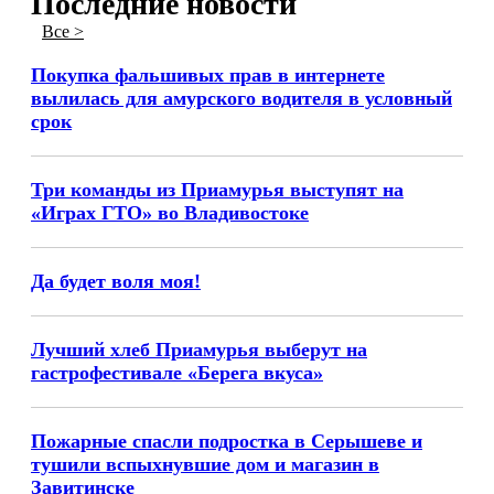
Последние новости
Все >
Покупка фальшивых прав в интернете
вылилась для амурского водителя в условный
срок
Три команды из Приамурья выступят на
«Играх ГТО» во Владивостоке
Да будет воля моя!
Лучший хлеб Приамурья выберут на
гастрофестивале «Берега вкуса»
Пожарные спасли подростка в Серышеве и
тушили вспыхнувшие дом и магазин в
Завитинске