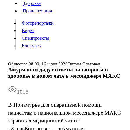
Люди
Здоровье
Здоровье
Происшествия
Происшествия
Фоторепортажи
Видео
Спецпроекты
Фоторепортажи
Видео
Конкурсы
Спецпроекты
Конкурсы
Войти
Общество
08:00,
16 июня 2026
Оксана Ольховая
Амурчанам дадут ответы на вопросы о
здоровье в новом чате в мессенджере МАКС
Информация
Подписка
Реклама
Все новости
Архив
1015
В Приамурье для оперативной помощи
пациентам в национальном мессенджере МАКС
заработал медицинский чат от
«ЗдравКонтроля» — «Амурская