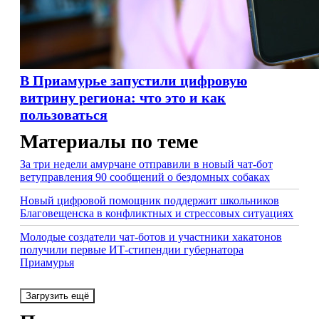
В Приамурье запустили цифровую
витрину региона: что это и как
пользоваться
Материалы по теме
За три недели амурчане отправили в новый чат-бот
ветуправления 90 сообщений о бездомных собаках
Новый цифровой помощник поддержит школьников
Благовещенска в конфликтных и стрессовых ситуациях
Молодые создатели чат-ботов и участники хакатонов
получили первые ИТ-стипендии губернатора
Приамурья
Загрузить ещё