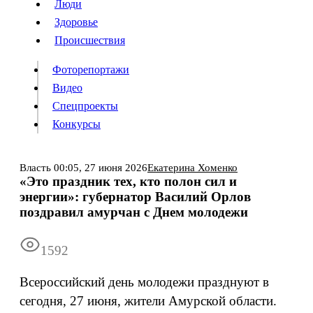
Люди
Люди
Здоровье
Здоровье
Происшествия
Происшествия
Фоторепортажи
Видео
Спецпроекты
Фоторепортажи
Видео
Конкурсы
Спецпроекты
Конкурсы
Войти
Власть
00:05,
27 июня 2026
Екатерина Хоменко
«Это праздник тех, кто полон сил и
энергии»: губернатор Василий Орлов
Информация
Подписка
Реклама
Все новости
Архив
поздравил амурчан с Днем молодежи
1592
Всероссийский день молодежи празднуют в
сегодня, 27 июня, жители Амурской области.