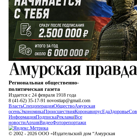
Региональная общественно-
политическая газета
Издается с 24 февраля 1918 года
8 (41-62) 35-17-91 novostiap@gmail.com
Власть
Спецоперация
Общество
Амурская
осень
Экономика
Происшествия
Коронавирус
Еда
Здоровье
Сов
Информация
Подписка
Реклама
|
Все
новости
Архив
Видео
Фоторепортажи
© 2002 - 2026 ООО «Издательский дом “Амурская