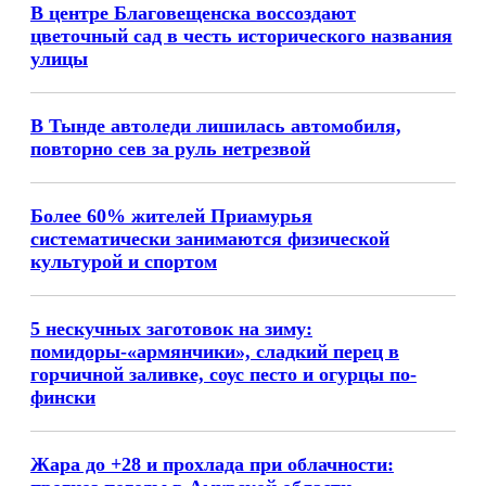
В центре Благовещенска воссоздают
цветочный сад в честь исторического названия
улицы
В Тынде автоледи лишилась автомобиля,
повторно сев за руль нетрезвой
Более 60% жителей Приамурья
систематически занимаются физической
культурой и спортом
5 нескучных заготовок на зиму:
помидоры-«армянчики», сладкий перец в
горчичной заливке, соус песто и огурцы по-
фински
Жара до +28 и прохлада при облачности: