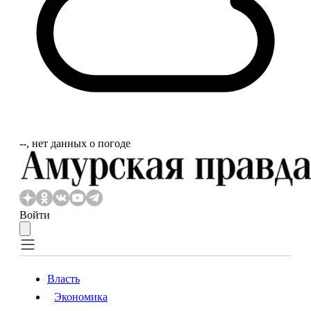
‐‐, нет данных о погоде
Войти
Власть
Экономика
Власть
Экономика