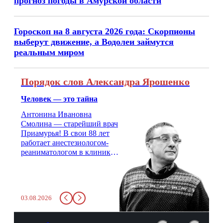
прогноз погоды в Амурской области
Гороскоп на 8 августа 2026 года: Скорпионы
выберут движение, а Водолеи займутся
реальным миром
Порядок слов Александра Ярошенко
Человек — это тайна
Антонина Ивановна
Смолина — старейший врач
Приамурья! В свои 88 лет
работает анестезиологом-
реаниматологом в клинике
кардиохирургии Амурской
медицинской академии.
Монолог врача с 66-летним
стажем о жизни, смерти
03.08.2026
душе и духе. Откровенно о
любви, профессиональном
выгорании и Боге.