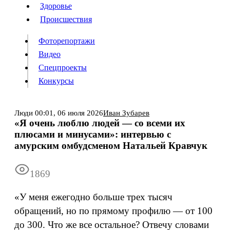
Люди
Здоровье
Здоровье
Происшествия
Происшествия
Фоторепортажи
Видео
Спецпроекты
Фоторепортажи
Видео
Конкурсы
Спецпроекты
Конкурсы
Войти
Люди
00:01,
06 июля 2026
Иван Зубарев
«Я очень люблю людей — со всеми их
плюсами и минусами»: интервью с
Информация
Подписка
Реклама
Все новости
Архив
амурским омбудсменом Натальей Кравчук
1869
«У меня ежегодно больше трех тысяч
обращений, но по прямому профилю — от 100
до 300. Что же все остальное? Отвечу словами