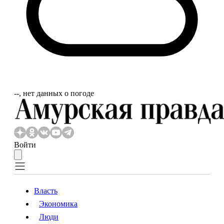
‐‐, нет данных о погоде
Войти
Власть
Экономика
Власть
Экономика
Люди