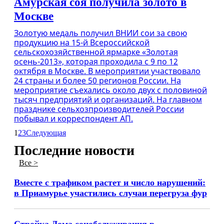
Амурская соя получила золото в
Москве
Золотую медаль получил ВНИИ сои за свою
продукцию на 15-й Всероссийской
сельскохозяйственной ярмарке «Золотая
осень-2013», которая проходила с 9 по 12
октября в Москве. В мероприятии участвовало
24 страны и более 50 регионов России. На
мероприятие съехались около двух с половиной
тысяч предприятий и организаций. На главном
празднике сельхозпроизводителей России
побывал и корреспондент АП.
1
2
3
Следующая
Последние новости
Все >
Вместе с трафиком растет и число нарушений:
в Приамурье участились случаи перегруза фур