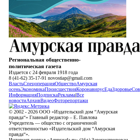
Региональная общественно-
политическая газета
Издается с 24 февраля 1918 года
8 (41-62) 35-17-91 novostiap@gmail.com
Власть
Спецоперация
Общество
Амурская
осень
Экономика
Происшествия
Коронавирус
Еда
Здоровье
Сов
Информация
Подписка
Реклама
|
Все
новости
Архив
Видео
Фоторепортажи
© 2002 - 2026 ООО «Издательский дом “Амурская
правда“» Главный редактор – Е. Павлова
Учредитель — общество с ограниченной
ответственностью «Издательский дом “Амурская
правда“».
Интернет-портал «Ampravda.ru» (16+) Зарегистрирован