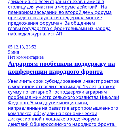
движения, со всей страны съехавшимися в
столицу для участия в Форуме действий. На
пленарном заседании во второй день форума
президент выслушал и поддержал многие
предложения форумчан. За общением
главы государства с фронтовиками из народа
наблюдал журналист АП.
05.12.13, 23:52
5 мин
Нет комментариев
Аграриям пообещали поддержку на
конференции народного фронта
Увеличить срок субсидирования инвестпроектов
в молочной отрасли с восьми до 15 лет, а также
сумму погектарной господдержки аграриям
пообещал министр сельского хозяйства Николай
Федоров. Эти и другие инициативы,
направленные на развитие агропромышленного
комплекса, обсудили на экономической
дискуссионной площадке в ходе Форума
действий Общероссийского народного фронта.