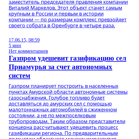
заместитель председателя правления компании
Виталий Маркелов. Этот объект станет самым
крупным в России и первым в истории
компании — по размерам комплекс превзойдет
своего собрата в Оренбурге в четыре раза.
17.06.15, 08:59
5 мин
Нет комментариев
Газпром удешевит газификацию сел
Приамурья за счет автономных
систем
Газпром планирует построить в населенных
пунктах Амурской области автономные системы
газоснабжения. Голубое топливо будет
доставляться до амурских сел с помощью
малотоннажных автомобилей в сжиженном
состоянии, а не по межпоселковым
трубопроводам. Таким образом представители
концерна рассчитывают удешевить процесс
газификации региона. По предварительным