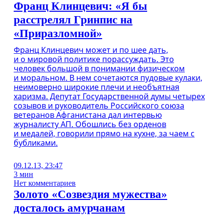
Франц Клинцевич: «Я бы
расстрелял Гринпис на
«Приразломной»
Франц Клинцевич может и по шее дать,
и о мировой политике порассуждать. Это
человек большой в понимании физическом
и моральном. В нем сочетаются пудовые кулаки,
неимоверно широкие плечи и необъятная
харизма. Депутат Государственной думы четырех
созывов и руководитель Российского союза
ветеранов Афганистана дал интервью
журналисту АП. Обошлись без орденов
и медалей, говорили прямо на кухне, за чаем с
бубликами.
09.12.13, 23:47
3 мин
Нет комментариев
Золото «Созвездия мужества»
досталось амурчанам