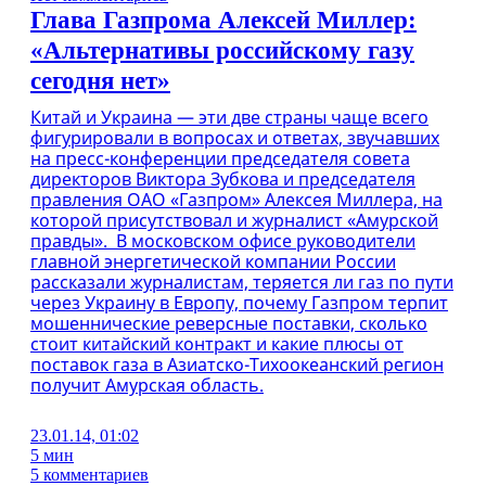
Глава Газпрома Алексей Миллер:
«Альтернативы российскому газу
сегодня нет»
Китай и Украина — эти две страны чаще всего
фигурировали в вопросах и ответах, звучавших
на пресс-конференции председателя совета
директоров Виктора Зубкова и председателя
правления ОАО «Газпром» Алексея Миллера, на
которой присутствовал и журналист «Амурской
правды». В московском офисе руководители
главной энергетической компании России
рассказали журналистам, теряется ли газ по пути
через Украину в Европу, почему Газпром терпит
мошеннические реверсные поставки, сколько
стоит китайский контракт и какие плюсы от
поставок газа в Азиатско-Тихоокеанский регион
получит Амурская область.
23.01.14, 01:02
5 мин
5 комментариев