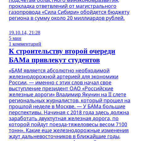
подсчетам областного минэкономразвития,
прокладка ответвлений от магистрального
газопровода «Сила Сибири» обойдется бюджету
региона в сумму около 20 миллиардов рублей.
19.10.14, 21:28
5 мин
1 комментарий
К строительству второй очереди
БАМа привлекут студентов
«БАМ является абсолютно необходимой
железнодорожной артерией для экономики
России, — именно с этих слов начал свое
выступление президент ОАО «Российские
железные дороги» Владимир Якунин на II слете
региональных журналистов, который прошел на
прошлой неделе в Москве. — У БАМа большие
перспективы. Начиная с 2018 года здесь должна
заработать двухпутная железная дорога, по
которой пойдут поезда-тяжеловесы весом 7100
тонн». Какие еще железнодорожные изменения
ждут дальневосточников в ближайшие годы,