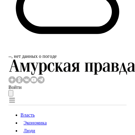
‐‐, нет данных о погоде
Войти
Власть
Экономика
Власть
Экономика
Люди