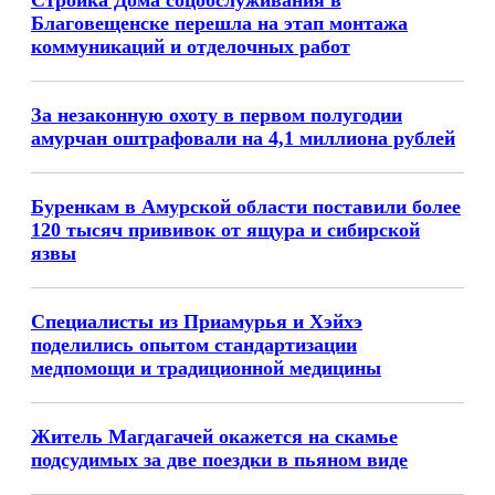
Стройка Дома соцобслуживания в
Благовещенске перешла на этап монтажа
коммуникаций и отделочных работ
За незаконную охоту в первом полугодии
амурчан оштрафовали на 4,1 миллиона рублей
Буренкам в Амурской области поставили более
120 тысяч прививок от ящура и сибирской
язвы
Специалисты из Приамурья и Хэйхэ
поделились опытом стандартизации
медпомощи и традиционной медицины
Житель Магдагачей окажется на скамье
подсудимых за две поездки в пьяном виде