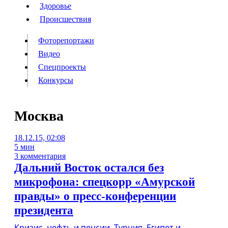
Люди
Здоровье
Здоровье
Происшествия
Происшествия
Фоторепортажи
Видео
Спецпроекты
Фоторепортажи
Видео
Конкурсы
Спецпроекты
Конкурсы
Войти
Москва
18.12.15, 02:08
Информация
Подписка
Реклама
Все новости
Архив
5 мин
3 комментария
Дальний Восток остался без
микрофона: спецкорр «Амурской
правды» о пресс-конференции
президента
Кризис, нефть и пенсии, Турция, Египет и