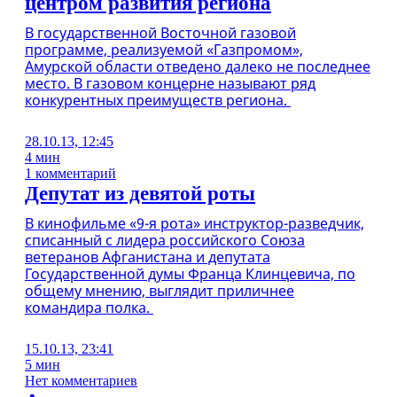
центром развития региона
В государственной Восточной газовой
программе, реализуемой «Газпромом»,
Амурской области отведено далеко не последнее
место. В газовом концерне называют ряд
конкурентных преимуществ региона.
28.10.13, 12:45
4 мин
1 комментарий
Депутат из девятой роты
В кинофильме «9-я рота» инструктор-разведчик,
списанный с лидера российского Союза
ветеранов Афганистана и депутата
Государственной думы Франца Клинцевича, по
общему мнению, выглядит приличнее
командира полка.
15.10.13, 23:41
5 мин
Нет комментариев