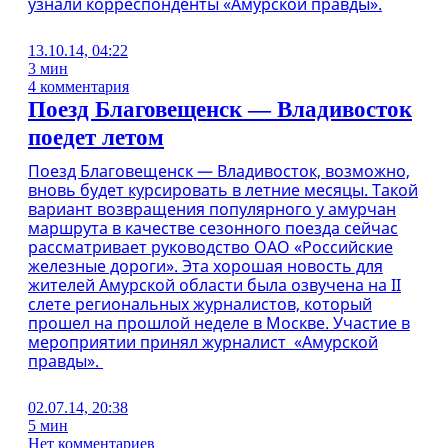
узнали корреспонденты «Амурской правды».
13.10.14, 04:22
3 мин
4 комментария
Поезд Благовещенск — Владивосток
поедет летом
Поезд Благовещенск — Владивосток, возможно,
вновь будет курсировать в летние месяцы. Такой
вариант возвращения популярного у амурчан
маршрута в качестве сезонного поезда сейчас
рассматривает руководство ОАО «Российские
железные дороги». Эта хорошая новость для
жителей Амурской области была озвучена на II
слете региональных журналистов, который
прошел на прошлой неделе в Москве. Участие в
мероприятии принял журналист «Амурской
правды».
02.07.14, 20:38
5 мин
Нет комментариев