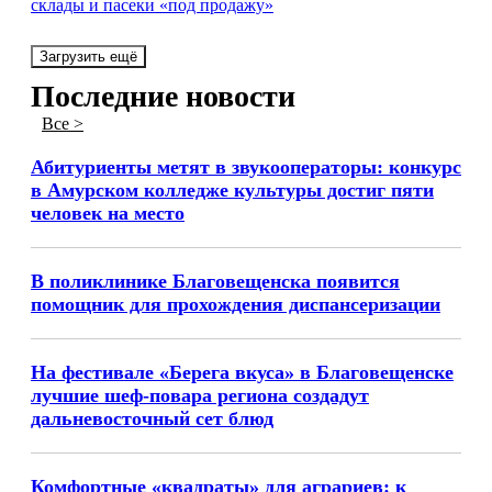
склады и пасеки «под продажу»
Загрузить ещё
Последние новости
Все >
Абитуриенты метят в звукооператоры: конкурс
в Амурском колледже культуры достиг пяти
человек на место
В поликлинике Благовещенска появится
помощник для прохождения диспансеризации
На фестивале «Берега вкуса» в Благовещенске
лучшие шеф-повара региона создадут
дальневосточный сет блюд
Комфортные «квадраты» для аграриев: к