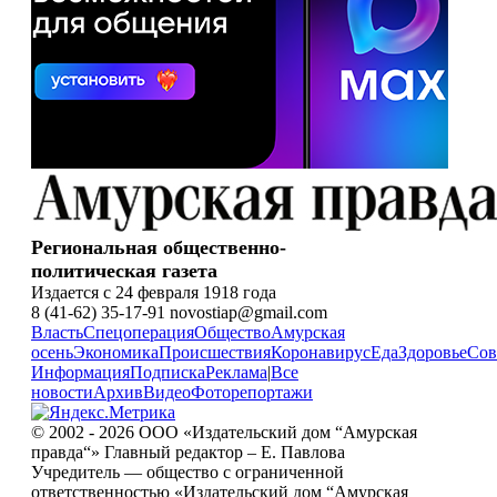
Региональная общественно-
политическая газета
Издается с 24 февраля 1918 года
8 (41-62) 35-17-91 novostiap@gmail.com
Власть
Спецоперация
Общество
Амурская
осень
Экономика
Происшествия
Коронавирус
Еда
Здоровье
Сов
Информация
Подписка
Реклама
|
Все
новости
Архив
Видео
Фоторепортажи
© 2002 - 2026 ООО «Издательский дом “Амурская
правда“» Главный редактор – Е. Павлова
Учредитель — общество с ограниченной
ответственностью «Издательский дом “Амурская