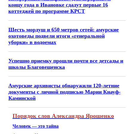
концу года в Ивановке сдадут первые 16
коттеджей по программе КРСТ
Шесть мордуш и 650 метров сетей: амурские
охотоведы подвели итоги «генеральной
уборки» в водоемах
Успешно приемку прошли почти все детсады и
школы Благовещенска
Амурские архивисты обнаружили 120-летние
документы с личной подписью Марии Кнауф-
Каминской
Порядок слов Александра Ярошенко
Человек — это тайна