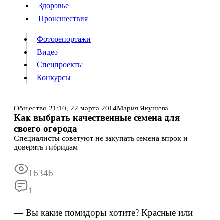
Люди
Здоровье
Здоровье
Происшествия
Происшествия
Фоторепортажи
Видео
Спецпроекты
Фоторепортажи
Видео
Конкурсы
Спецпроекты
Конкурсы
Войти
Общество
21:10,
22 марта 2014
Мария Якушева
Как выбрать качественные семена для
своего огорода
Информация
Подписка
Реклама
Все новости
Архив
Специалисты советуют не закупать семена впрок и
доверять гибридам
16346
1
— Вы какие помидоры хотите? Красные или