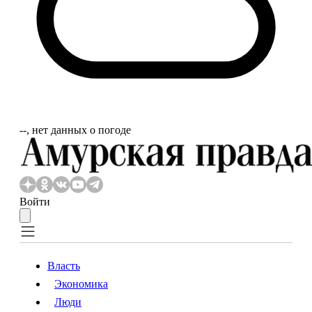
‐‐, нет данных о погоде
Войти
Власть
Экономика
Власть
Экономика
Люди