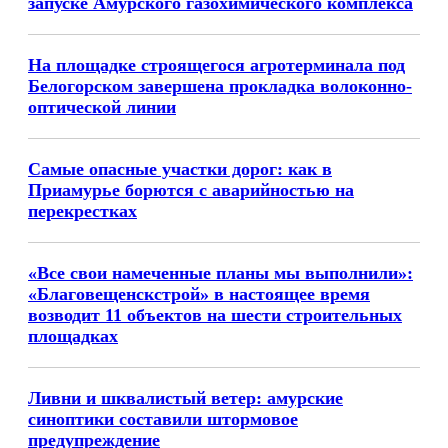
запуске Амурского газохимического комплекса
На площадке строящегося агротерминала под
Белогорском завершена прокладка волоконно-
оптической линии
Самые опасные участки дорог: как в
Приамурье борются с аварийностью на
перекрестках
«Все свои намеченные планы мы выполнили»:
«Благовещенскстрой» в настоящее время
возводит 11 объектов на шести строительных
площадках
Ливни и шквалистый ветер: амурские
синоптики составили штормовое
предупреждение