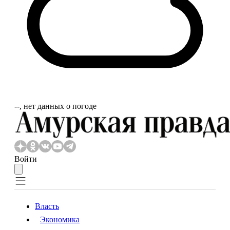
‐‐, нет данных о погоде
Войти
Власть
Экономика
Власть
Экономика