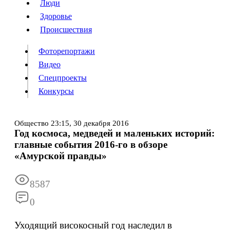
Люди
Люди
Здоровье
Здоровье
Происшествия
Происшествия
Фоторепортажи
Видео
Спецпроекты
Фоторепортажи
Видео
Конкурсы
Спецпроекты
Конкурсы
Войти
Общество
23:15,
30 декабря 2016
Год космоса, медведей и маленьких историй:
главные события 2016-го в обзоре
Информация
Подписка
Реклама
Все новости
Архив
«Амурской правды»
8587
0
Уходящий високосный год наследил в