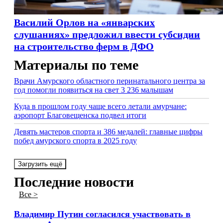
Василий Орлов на «январских
слушаниях» предложил ввести субсидии
на строительство ферм в ДФО
Материалы по теме
Врачи Амурского областного перинатального центра за
год помогли появиться на свет 3 236 малышам
Куда в прошлом году чаще всего летали амурчане:
аэропорт Благовещенска подвел итоги
Девять мастеров спорта и 386 медалей: главные цифры
побед амурского спорта в 2025 году
Загрузить ещё
Последние новости
Все >
Владимир Путин согласился участвовать в