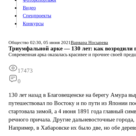
Видео
Конкурсы
Спецпроекты
Конкурсы
Войти
Общество
02:30,
05 июня 2021
Варвара Носырева
Триумфальной арке — 130 лет: как возродили 
Современная арка оказалась красивее и прочнее своей пре
Информация
Подписка
Реклама
Все новости
Архив
17473
0
130 лет назад в Благовещенске на берегу Амура в
путешествовал по Востоку и по пути из Японии по
стартовала зимой, а 4 июня 1891 года главный си
речного причала. Другие дальневосточные города, 
Например, в Хабаровске их было две, но обе дере