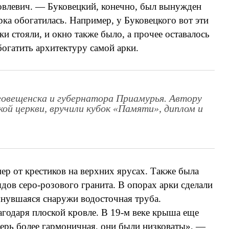
ковлевич. — Буковецкий, конечно, был вынужден
рка обогатилась. Например, у Буковецкого вот эти
и стояли, и окно также было, а прочее оставалось
огатить архитектуру самой арки.
аговещенска и губернатора Приамурья. Автору
ой церкви, вручили кубок «Памяти», диплом и
ер от крестиков на верхних ярусах. Также была
дов серо-розового гранита. В опорах арки сделали
янувшаяся снаружи водосточная труба.
агодаря плоской кровле. В 19-м веке крыша еще
ерь более гармоничная, они были низковаты», —