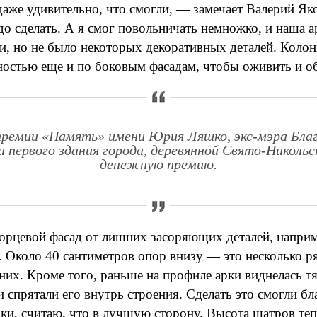
даже удивительно, что смогли, — замечает Валерий Я
до сделать. А я смог повольничать немножко, и наша а
, но не было некоторых декоративных деталей. Колонк
ностью еще и по боковым фасадам, чтобы оживить и об
премии «Память» имени Юрия Ляшко
, экс-мэра Бл
 первого здания города, деревянной Свято-Никольск
денежную премию.
торцевой фасад от лишних засоряющих деталей, наприм
. Около 40 сантиметров опор внизу — это несколько ря
них. Кроме того, раньше на профиле арки виднелась т
 спрятали его внутрь строения. Сделать это смогли бл
ки, считаю, что в лучшую сторону. Высота шатров теп