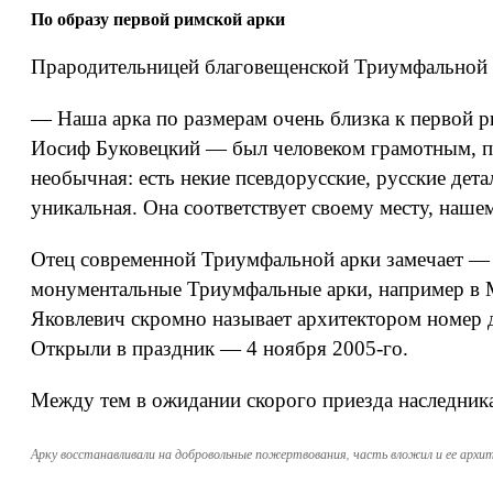
По образу первой римской арки
Прародительницей благовещенской Триумфальной ар
— Наша арка по размерам очень близка к первой р
Иосиф Буковецкий — был человеком грамотным, по
необычная: есть некие псевдорусские, русские дет
уникальная. Она соответствует своему месту, наше
Отец современной Триумфальной арки замечает — и
монументальные Триумфальные арки, например в Мо
Яковлевич скромно называет архитектором номер д
Открыли в праздник — 4 ноября 2005‑го.
Между тем в ожидании скорого приезда наследника
Арку восстанавливали на добровольные пожертвования, часть вложил и ее архи