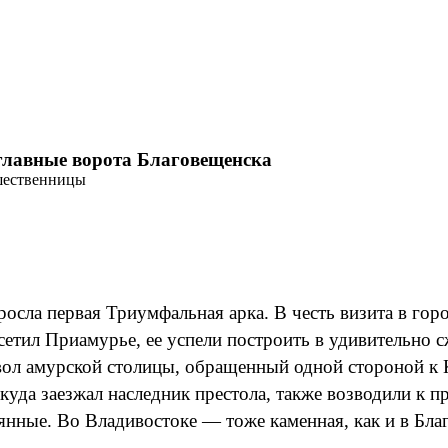
главные ворота Благовещенска
дшественницы
ыросла первая Триумфальная арка. В честь визита в го
сетил Приамурье, ее успели построить в удивительно 
мвол амурской столицы, обращенный одной стороной к 
куда заезжал наследник престола, также возводили к 
вянные. Во Владивостоке — тоже каменная, как и в Бла