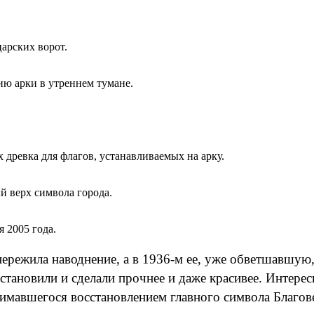
арских ворот.
ю арки в утреннем тумане.
древка для флагов, устанавливаемых на арку.
й верх символа города.
 2005 года.
пережила наводнение, а в 1936‑м ее, уже обветшавшую
осстановили и сделали прочнее и даже красивее. Интер
имавшегося восстановлением главного символа Благов