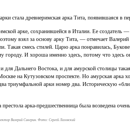
ки стала древнеримская арка Тита, появившаяся в пе
имской арке, сохранившейся в Италии. Ее создатель —
этому взял за основу арку Тита, — отмечает Валерий
али. Такая смесь стилей. Царю арка понравилась, Буко
му городу. И хороша именно здесь, потому что здесь о
 для Дальнего Востока, и для амурской столицы такая
скве на Кутузовском проспекте. Но амурская арка хор
ва триумфальной арки номер два. Историческую «близ
 престола арка-предшественница была возведена очен
тектор Валерий Сикерин. Фото: Сергей Лазовский