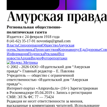
Региональная общественно-
политическая газета
Издается с 24 февраля 1918 года
8 (41-62) 35-17-91 novostiap@gmail.com
Власть
Спецоперация
Общество
Амурская
осень
Экономика
Происшествия
Коронавирус
Еда
Здоровье
Сов
Информация
Подписка
Реклама
|
Все
новости
Архив
Видео
Фоторепортажи
© 2002 - 2026 ООО «Издательский дом “Амурская
правда“» Главный редактор – Е. Павлова
Учредитель — общество с ограниченной
ответственностью «Издательский дом “Амурская
правда“».
Интернет-портал «Ampravda.ru» (16+) Зарегистрирован
в Роскомнадзоре 05.04.2019 г. Запись о регистрации
СМИ: ЭЛ № ФС 77 — 75424
Редакция не несет ответственности за мнения,
высказанные в комментариях читателей. Использование