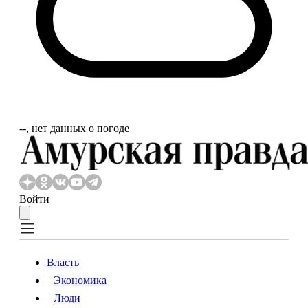
‐‐, нет данных о погоде
Войти
Власть
Экономика
Власть
Экономика
Люди