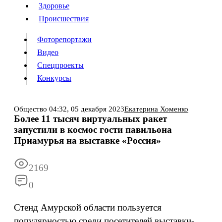
Люди
Здоровье
Здоровье
Происшествия
Происшествия
Фоторепортажи
Видео
Спецпроекты
Фоторепортажи
Видео
Конкурсы
Спецпроекты
Конкурсы
Войти
Общество
04:32,
05 декабря 2023
Екатерина Хоменко
Более 11 тысяч виртуальных ракет
запустили в космос гости павильона
Информация
Подписка
Реклама
Все новости
Архив
Приамурья на выставке «Россия»
2169
0
Стенд Амурской области пользуется
популярностью среди посетителей выставки-