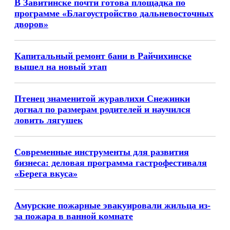
В Завитинске почти готова площадка по
программе «Благоустройство дальневосточных
дворов»
Капитальный ремонт бани в Райчихинске
вышел на новый этап
Птенец знаменитой журавлихи Снежинки
догнал по размерам родителей и научился
ловить лягушек
Современные инструменты для развития
бизнеса: деловая программа гастрофестиваля
«Берега вкуса»
Амурские пожарные эвакуировали жильца из-
за пожара в ванной комнате