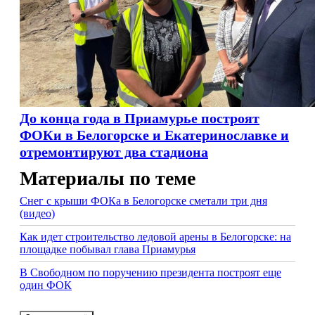
До конца года в Приамурье построят
ФОКи в Белогорске и Екатеринославке и
отремонтируют два стадиона
Материалы по теме
Снег с крыши ФОКа в Белогорске сметали три дня
(видео)
Как идет строительство ледовой арены в Белогорске: на
площадке побывал глава Приамурья
В Свободном по поручению президента построят еще
один ФОК