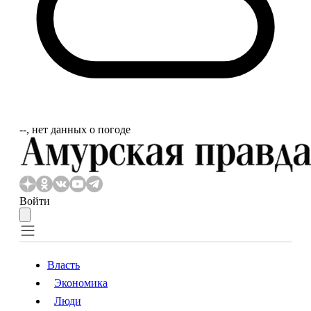
‐‐, нет данных о погоде
Войти
Власть
Экономика
Власть
Экономика
Люди