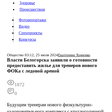
Люди
Здоровье
Здоровье
Происшествия
Происшествия
Фоторепортажи
Видео
Спецпроекты
Фоторепортажи
Видео
Конкурсы
Спецпроекты
Конкурсы
Войти
Общество
03:12,
25 июля 2024
Екатерина Хоменко
Власти Белогорска заявили о готовности
предоставить жилье для тренеров нового
Информация
Подписка
Реклама
Все новости
Архив
ФОКа с ледовой ареной
1872
0
Будущим тренерам нового физкультурно-
оздоровительного комплекса с круглогодичной