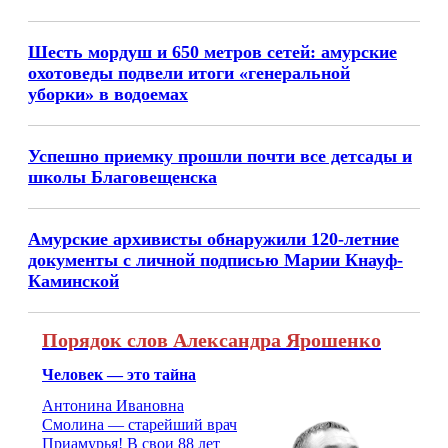
Шесть мордуш и 650 метров сетей: амурские
охотоведы подвели итоги «генеральной
уборки» в водоемах
Успешно приемку прошли почти все детсады и
школы Благовещенска
Амурские архивисты обнаружили 120-летние
документы с личной подписью Марии Кнауф-
Каминской
Порядок слов Александра Ярошенко
Человек — это тайна
Антонина Ивановна
Смолина — старейший врач
Приамурья! В свои 88 лет