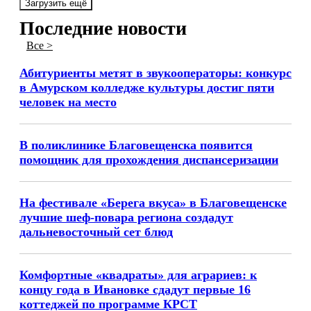
Загрузить ещё
Последние новости
Все >
Абитуриенты метят в звукооператоры: конкурс
в Амурском колледже культуры достиг пяти
человек на место
В поликлинике Благовещенска появится
помощник для прохождения диспансеризации
На фестивале «Берега вкуса» в Благовещенске
лучшие шеф-повара региона создадут
дальневосточный сет блюд
Комфортные «квадраты» для аграриев: к
концу года в Ивановке сдадут первые 16
коттеджей по программе КРСТ