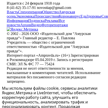
Издается с 24 февраля 1918 года
8 (41-62) 35-17-91 novostiap@gmail.com
Власть
Спецоперация
Общество
Амурская
осень
Экономика
Происшествия
Коронавирус
Еда
Здоровье
Сов
Информация
Подписка
Реклама
|
Все
новости
Архив
Видео
Фоторепортажи
© 2002 - 2026 ООО «Издательский дом “Амурская
правда“» Главный редактор – Е. Павлова
Учредитель — общество с ограниченной
ответственностью «Издательский дом “Амурская
правда“».
Интернет-портал «Ampravda.ru» (16+) Зарегистрирован
в Роскомнадзоре 05.04.2019 г. Запись о регистрации
СМИ: ЭЛ № ФС 77 — 75424
Редакция не несет ответственности за мнения,
высказанные в комментариях читателей. Использование
материалов без письменного согласия редакции
запрещено.
Мы используем файлы cookie, сервисы аналитики
Яндекс.Метрика и LiveInternet, чтобы обеспечить
корректную работу сайта, улучшить его
функциональность, анализировать трафик и
персонализировать контент. Продолжая