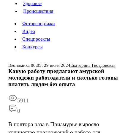
Люди
Здоровье
Здоровье
Происшествия
Происшествия
Фоторепортажи
Видео
Спецпроекты
Фоторепортажи
Видео
Конкурсы
Спецпроекты
Конкурсы
Войти
Экономика
00:05,
29 июля 2024
Екатерина Гвоздовская
Какую работу предлагают амурской
молодежи работодатели и сколько готовы
Информация
Подписка
Реклама
Все новости
Архив
платить людям без опыта
5911
0
В полтора раза в Приамурье выросло
количество предложений о работе для