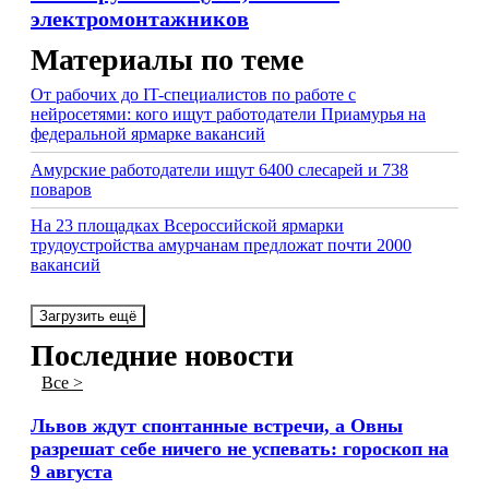
электромонтажников
Материалы по теме
От рабочих до IT-специалистов по работе с
нейросетями: кого ищут работодатели Приамурья на
федеральной ярмарке вакансий
Амурские работодатели ищут 6400 слесарей и 738
поваров
На 23 площадках Всероссийской ярмарки
трудоустройства амурчанам предложат почти 2000
вакансий
Загрузить ещё
Последние новости
Все >
Львов ждут спонтанные встречи, а Овны
разрешат себе ничего не успевать: гороскоп на
9 августа