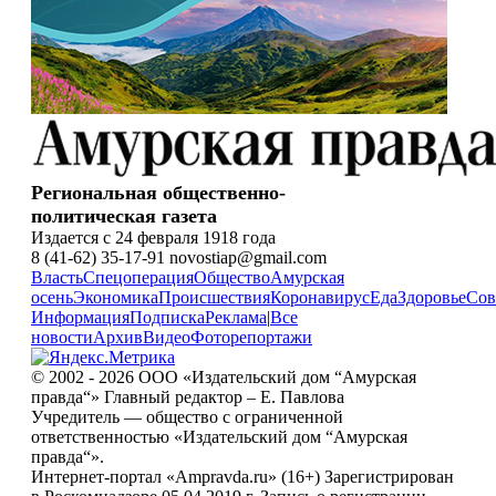
Региональная общественно-
политическая газета
Издается с 24 февраля 1918 года
8 (41-62) 35-17-91 novostiap@gmail.com
Власть
Спецоперация
Общество
Амурская
осень
Экономика
Происшествия
Коронавирус
Еда
Здоровье
Сов
Информация
Подписка
Реклама
|
Все
новости
Архив
Видео
Фоторепортажи
© 2002 - 2026 ООО «Издательский дом “Амурская
правда“» Главный редактор – Е. Павлова
Учредитель — общество с ограниченной
ответственностью «Издательский дом “Амурская
правда“».
Интернет-портал «Ampravda.ru» (16+) Зарегистрирован