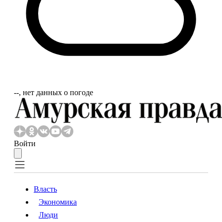
‐‐, нет данных о погоде
Войти
Власть
Экономика
Власть
Экономика
Люди