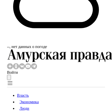
‐‐, нет данных о погоде
Войти
Власть
Экономика
Власть
Экономика
Люди