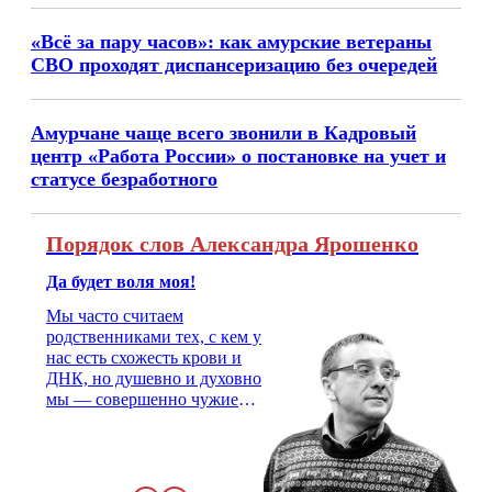
«Всё за пару часов»: как амурские ветераны
СВО проходят диспансеризацию без очередей
Амурчане чаще всего звонили в Кадровый
центр «Работа России» о постановке на учет и
статусе безработного
Порядок слов Александра Ярошенко
Да будет воля моя!
Мы часто считаем
родственниками тех, с кем у
нас есть схожесть крови и
ДНК, но душевно и духовно
мы — совершенно чужие
люди. На свадьбу надо
позвать двоюродного брата,
с которым не общался года
три, не меньше. Как не