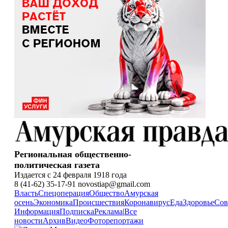
Региональная общественно-
политическая газета
Издается с 24 февраля 1918 года
8 (41-62) 35-17-91 novostiap@gmail.com
Власть
Спецоперация
Общество
Амурская
осень
Экономика
Происшествия
Коронавирус
Еда
Здоровье
Сов
Информация
Подписка
Реклама
|
Все
новости
Архив
Видео
Фоторепортажи