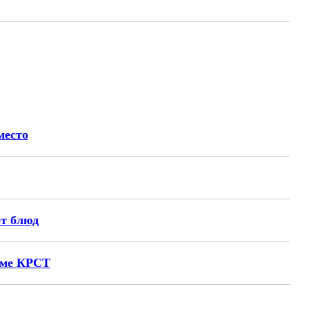
место
ет блюд
амме КРСТ