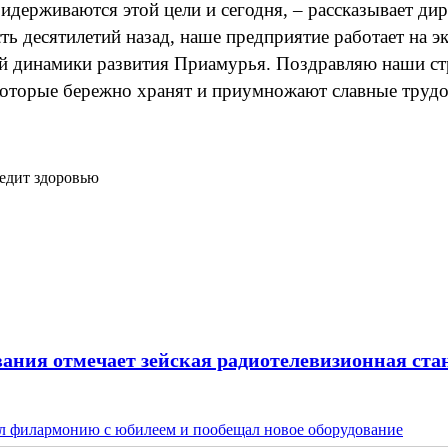
ридерживаются этой цели и сегодня, – рассказывает 
ть десятилетий назад, наше предприятие работает на э
ой динамики развития Приамурья. Поздравляю наши ст
 которые бережно хранят и приумножают славные тру
редит здоровью
вания отмечает зейская радиотелевизионная ст
ил филармонию с юбилеем и пообещал новое оборудование