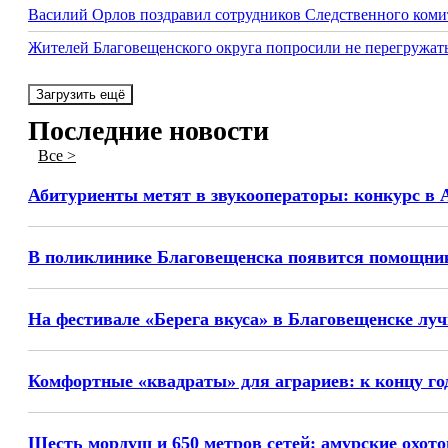
Василий Орлов поздравил сотрудников Следственного комите
Жителей Благовещенского округа попросили не перегружат
Загрузить ещё
Последние новости
Все >
Абитуриенты метят в звукооператоры: конкурс в 
В поликлинике Благовещенска появится помощник
На фестивале «Берега вкуса» в Благовещенске лу
Комфортные «квадраты» для аграриев: к концу го
Шесть мордуш и 650 метров сетей: амурские охото