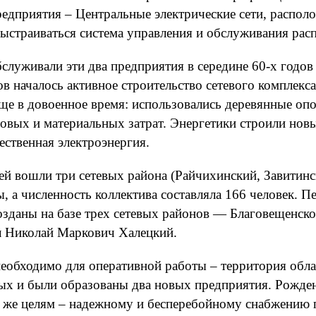
дприятия – Центральные электрические сети, располо
а выстраиваться система управления и обслуживания ра
служивали эти два предприятия в середине 60-х годов
дов началось активное строительство сетевого комплек
ще в довоенное время: использовались деревянные оп
овых и материальных затрат. Энергетики строили новы
чественная электроэнергия.
тей вошли три сетевых района (Райчихинский, Завитин
 а численность коллектива составляла 166 человек. 
озданы на базе трех сетевых районов — Благовещенск
л Николай Маркович Халецкий.
еобходимо для оперативной работы – территория обла
ых и были образованы два новых предприятия. Рожден
м же целям – надежному и бесперебойному снабжению 