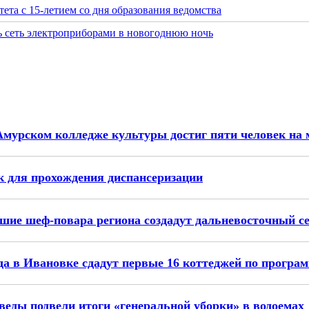
та с 15-летием со дня образования ведомства
ь сеть электроприборами в новогоднюю ночь
Амурском колледже культуры достиг пяти человек на 
 для прохождения диспансеризации
чшие шеф-повара региона создадут дальневосточный с
да в Ивановке сдадут первые 16 коттеджей по прогр
веды подвели итоги «генеральной уборки» в водоемах