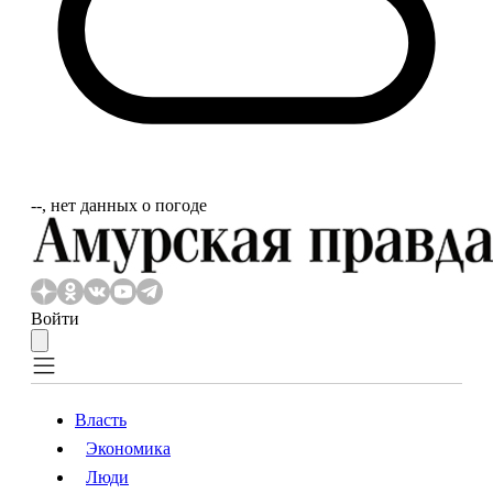
‐‐, нет данных о погоде
Войти
Власть
Экономика
Власть
Экономика
Люди