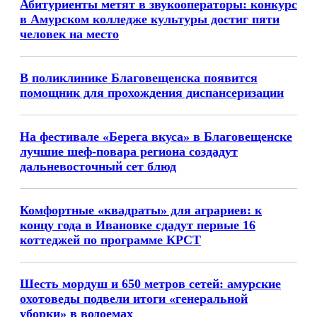
Абитуриенты метят в звукооператоры: конкурс
в Амурском колледже культуры достиг пяти
человек на место
В поликлинике Благовещенска появится
помощник для прохождения диспансеризации
На фестивале «Берега вкуса» в Благовещенске
лучшие шеф-повара региона создадут
дальневосточный сет блюд
Комфортные «квадраты» для аграриев: к
концу года в Ивановке сдадут первые 16
коттеджей по программе КРСТ
Шесть мордуш и 650 метров сетей: амурские
охотоведы подвели итоги «генеральной
уборки» в водоемах