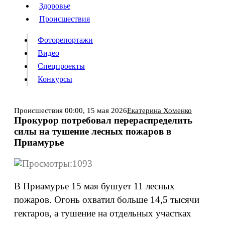
Люди
Здоровье
Здоровье
Происшествия
Происшествия
Фоторепортажи
Видео
Спецпроекты
Фоторепортажи
Видео
Конкурсы
Спецпроекты
Конкурсы
Войти
Происшествия
00:00,
15 мая 2026
Екатерина Хоменко
Прокурор потребовал перераспределить
силы на тушение лесных пожаров в
Информация
Подписка
Реклама
Все новости
Архив
Приамурье
1093
В Приамурье 15 мая бушует 11 лесных
пожаров. Огонь охватил больше 14,5 тысячи
гектаров, а тушение на отдельных участках