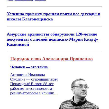
Успешно приемку прошли почти все детсады и
школы Благовещенска
Амурские архивисты обнаружили 120-летние
документы с личной подписью Марии Кнауф-
Каминской
Порядок слов Александра Ярошенко
Человек — это тайна
Антонина Ивановна
Смолина — старейший врач
Приамурья! В свои 88 лет
работает анестезиологом-
реаниматологом в клинике
кардиохирургии Амурской
медицинской академии.
Монолог врача с 66-летним