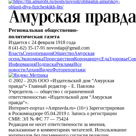
Региональная общественно-
политическая газета
Издается с 24 февраля 1918 года
8 (41-62) 35-17-91 novostiap@gmail.com
Власть
Спецоперация
Общество
Амурская
осень
Экономика
Происшествия
Коронавирус
Еда
Здоровье
Сов
Информация
Подписка
Реклама
|
Все
новости
Архив
Видео
Фоторепортажи
© 2002 - 2026 ООО «Издательский дом “Амурская
правда“» Главный редактор – Е. Павлова
Учредитель — общество с ограниченной
ответственностью «Издательский дом “Амурская
правда“».
Интернет-портал «Ampravda.ru» (16+) Зарегистрирован
в Роскомнадзоре 05.04.2019 г. Запись о регистрации
СМИ: ЭЛ № ФС 77 — 75424
Редакция не несет ответственности за мнения,
высказанные в комментариях читателей. Использование
материалов без письменного согласия редакции