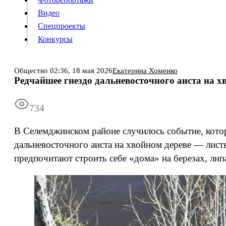
Видео
Конкурсы
Спецпроекты
Конкурсы
Войти
Общество
02:36,
18 мая 2026
Екатерина Хоменко
Редчайшее гнездо дальневосточного аиста на 
Информация
Подписка
Реклама
Все новости
Архив
734
В Селемджинском районе случилось событие, кото
дальневосточного аиста на хвойном дереве — лист
предпочитают строить себе «дома» на березах, лип