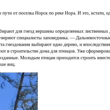
пути от поселка Норск по реке Нора. И это, кстати, о
ирают для гнезд вершины определенных лиственных де
 уверяют специалисты заповедника. — Дальневосточны
а гнездования выбирают одно дерево, и впоследствии 
ют в строительстве дома для птенцов. Уже сформирова
созданные. Молодым птицам приходится строить вместе
ьше яиц.