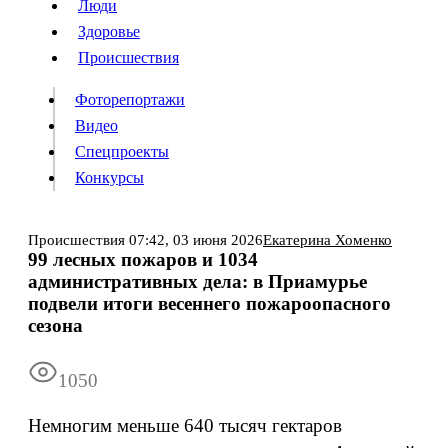
Люди
Люди
Здоровье
Здоровье
Происшествия
Происшествия
Фоторепортажи
Видео
Спецпроекты
Фоторепортажи
Видео
Конкурсы
Спецпроекты
Конкурсы
Войти
Происшествия
07:42,
03 июня 2026
Екатерина Хоменко
99 лесных пожаров и 1034
административных дела: в Приамурье
Информация
Подписка
Реклама
Все новости
Архив
подвели итоги весеннего пожароопасного
сезона
1050
Немногим меньше 640 тысяч гектаров