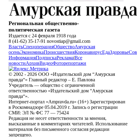
Региональная общественно-
политическая газета
Издается с 24 февраля 1918 года
8 (41-62) 35-17-91 novostiap@gmail.com
Власть
Спецоперация
Общество
Амурская
осень
Экономика
Происшествия
Коронавирус
Еда
Здоровье
Сов
Информация
Подписка
Реклама
|
Все
новости
Архив
Видео
Фоторепортажи
© 2002 - 2026 ООО «Издательский дом “Амурская
правда“» Главный редактор – Е. Павлова
Учредитель — общество с ограниченной
ответственностью «Издательский дом “Амурская
правда“».
Интернет-портал «Ampravda.ru» (16+) Зарегистрирован
в Роскомнадзоре 05.04.2019 г. Запись о регистрации
СМИ: ЭЛ № ФС 77 — 75424
Редакция не несет ответственности за мнения,
высказанные в комментариях читателей. Использование
материалов без письменного согласия редакции
запрещено.