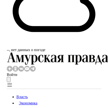
‐‐, нет данных о погоде
Войти
Власть
Экономика
Власть
Экономика