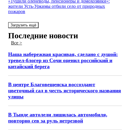
«Тушили оленеводы, пенсионеры и домохозяйки»:
жители Усть-Уркимы отбили село от природных
пожаров
Загрузить ещё
Последние новости
Все >
Наша набережная красивая, сделано с душой:
тревел-блогер из Сочи оценил российский и
китайский берега
В центре Благовещенска воссоздают
цветочный сад в честь исторического названия
улицы
В Тынде автоледи лишилась автомобиля,
повторно сев за руль нетрезвой