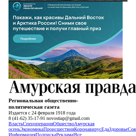
Региональная общественно-
политическая газета
Издается с 24 февраля 1918 года
8 (41-62) 35-17-91 novostiap@gmail.com
Власть
Спецоперация
Общество
Амурская
осень
Экономика
Происшествия
Коронавирус
Еда
Здоровье
Сов
Информация
Подписка
Реклама
|
Все