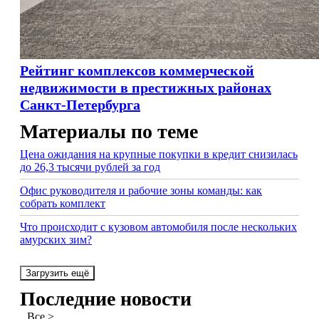
Рейтинг комплексов коммерческой
недвижимости в престижных районах
Санкт-Петербурга
Материалы по теме
Цена ожидания на крупные покупки в кредит снизилась
до 26,3 тысячи рублей за год
Офис руководителя и рабочие зоны команды: как
собрать комплект
Что происходит с кузовом автомобиля после нескольких
амурских зим?
Загрузить ещё
Последние новости
Все >