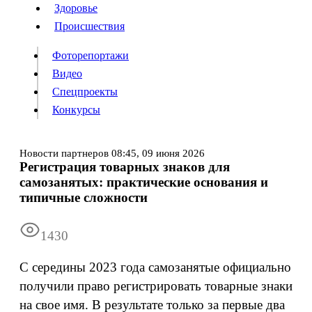
Люди
Здоровье
Здоровье
Происшествия
Происшествия
Фоторепортажи
Видео
Спецпроекты
Фоторепортажи
Видео
Конкурсы
Спецпроекты
Конкурсы
Войти
Новости партнеров
08:45,
09 июня 2026
Регистрация товарных знаков для
самозанятых: практические основания и
Информация
Подписка
Реклама
Все новости
Архив
типичные сложности
1430
С середины 2023 года самозанятые официально
получили право регистрировать товарные знаки
на свое имя. В результате только за первые два