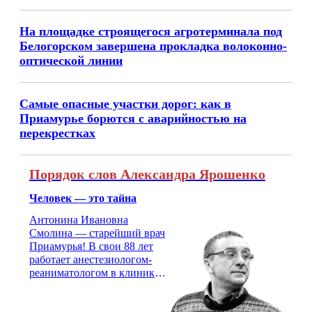
На площадке строящегося агротерминала под
Белогорском завершена прокладка волоконно-
оптической линии
Самые опасные участки дорог: как в
Приамурье борются с аварийностью на
перекрестках
Порядок слов Александра Ярошенко
Человек — это тайна
Антонина Ивановна
Смолина — старейший врач
Приамурья! В свои 88 лет
работает анестезиологом-
реаниматологом в клинике
кардиохирургии Амурской
медицинской академии.