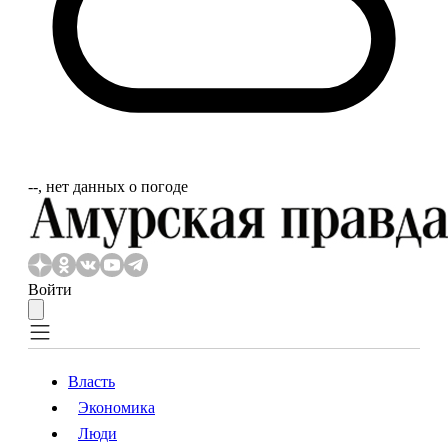
‐‐, нет данных о погоде
Войти
Власть
Экономика
Власть
Экономика
Люди