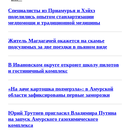
Специалисты из Приамурья и Хэйхэ
поделились опытом стандартизации
медпомощи и традиционной медицины
Житель Магдагачей окажется на скамье
подсудимых за две поездки в пьяном виде
В Ивановском округе откроют школу пилотов
и гостиничный комплекс
«На даче картошка подмерзла»: в Амурской
области зафиксированы первые заморозки
Юрий Трутнев пригласил Владимира Путина
на запуск Амурского газохимического
комплекса