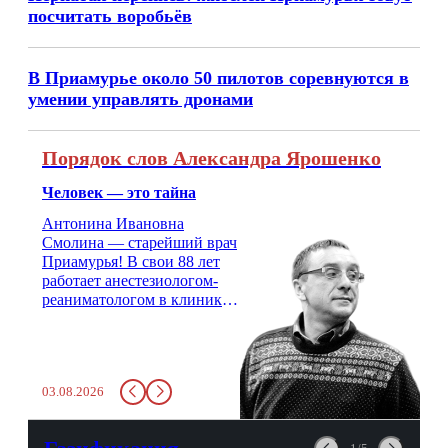
посчитать воробьёв
В Приамурье около 50 пилотов соревнуются в
умении управлять дронами
Порядок слов Александра Ярошенко
Человек — это тайна
Антонина Ивановна
Смолина — старейший врач
Приамурья! В свои 88 лет
работает анестезиологом-
реаниматологом в клинике
кардиохирургии Амурской
медицинской академии.
Монолог врача с 66-летним
стажем о жизни, смерти
03.08.2026
душе и духе. Откровенно о
любви, профессиональном
выгорании и Боге.