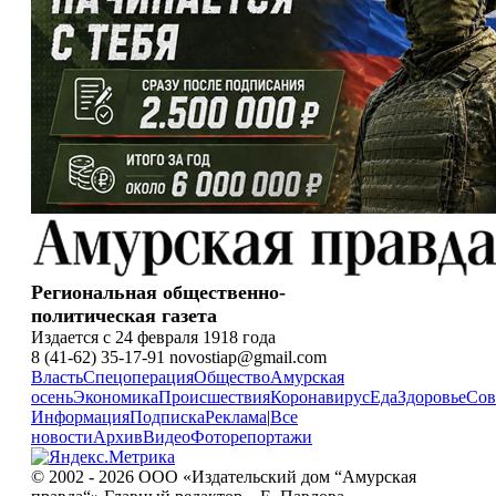
Региональная общественно-
политическая газета
Издается с 24 февраля 1918 года
8 (41-62) 35-17-91 novostiap@gmail.com
Власть
Спецоперация
Общество
Амурская
осень
Экономика
Происшествия
Коронавирус
Еда
Здоровье
Сов
Информация
Подписка
Реклама
|
Все
новости
Архив
Видео
Фоторепортажи
© 2002 - 2026 ООО «Издательский дом “Амурская