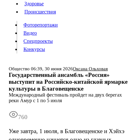
Люди
Здоровье
Здоровье
Происшествия
Происшествия
Фоторепортажи
Видео
Спецпроекты
Фоторепортажи
Видео
Конкурсы
Спецпроекты
Конкурсы
Войти
Общество
06:39,
30 июня 2026
Оксана Ольховая
Государственный ансамбль «Россия»
выступит на Российско-китайской ярмарке
Информация
Подписка
Реклама
Все новости
Архив
культуры в Благовещенске
Международный фестиваль пройдет на двух берегах
реки Амур с 1 по 5 июля
760
Уже завтра, 1 июля, в Благовещенске и Хэйхэ
одновременно начнется одно из главных