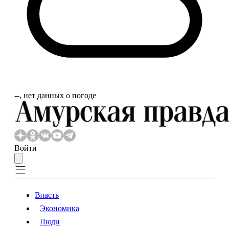
‐‐, нет данных о погоде
Войти
Власть
Экономика
Власть
Экономика
Люди