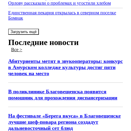
Орлову рассказали о проблемах и угостили хлебом
Единственная пекарня открылась в северном поселке
Бомнак
Загрузить ещё
Последние новости
Все >
Абитуриенты метят в звукооператоры: конкурс
в Амурском колледже культуры достиг пяти
человек на место
В поликлинике Благовещенска появится
помощник для прохождения диспансеризации
На фестивале «Берега вкуса» в Благовещенске
лучшие шеф-повара региона создадут
дальневосточный сет блюд