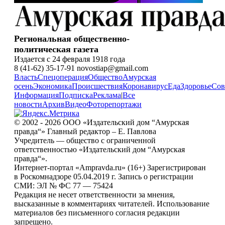
Региональная общественно-
политическая газета
Издается с 24 февраля 1918 года
8 (41-62) 35-17-91 novostiap@gmail.com
Власть
Спецоперация
Общество
Амурская
осень
Экономика
Происшествия
Коронавирус
Еда
Здоровье
Сов
Информация
Подписка
Реклама
|
Все
новости
Архив
Видео
Фоторепортажи
© 2002 - 2026 ООО «Издательский дом “Амурская
правда“» Главный редактор – Е. Павлова
Учредитель — общество с ограниченной
ответственностью «Издательский дом “Амурская
правда“».
Интернет-портал «Ampravda.ru» (16+) Зарегистрирован
в Роскомнадзоре 05.04.2019 г. Запись о регистрации
СМИ: ЭЛ № ФС 77 — 75424
Редакция не несет ответственности за мнения,
высказанные в комментариях читателей. Использование
материалов без письменного согласия редакции
запрещено.