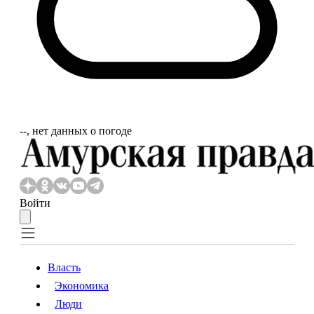
‐‐, нет данных о погоде
Войти
Власть
Экономика
Власть
Экономика
Люди