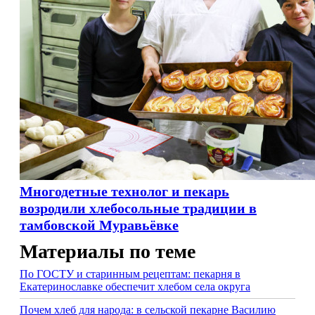
Многодетные технолог и пекарь
возродили хлебосольные традиции в
тамбовской Муравьёвке
Материалы по теме
По ГОСТУ и старинным рецептам: пекарня в
Екатеринославке обеспечит хлебом села округа
Почем хлеб для народа: в сельской пекарне Василию