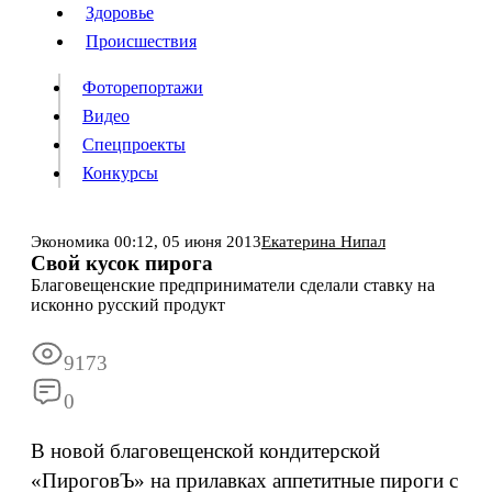
Люди
Здоровье
Здоровье
Происшествия
Происшествия
Фоторепортажи
Видео
Спецпроекты
Фоторепортажи
Видео
Конкурсы
Спецпроекты
Конкурсы
Войти
Экономика
00:12,
05 июня 2013
Екатерина Нипал
Свой кусок пирога
Благовещенские предприниматели сделали ставку на
Информация
Подписка
Реклама
Все новости
Архив
исконно русский продукт
9173
0
В новой благовещенской кондитерской
«ПироговЪ» на прилавках аппетитные пироги с