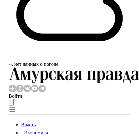
‐‐, нет данных о погоде
Войти
Власть
Экономика
Власть
Экономика