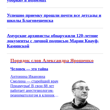
уборки» в водоемах
Успешно приемку прошли почти все детсады и
школы Благовещенска
Амурские архивисты обнаружили 120-летние
документы с личной подписью Марии Кнауф-
Каминской
Порядок слов Александра Ярошенко
Человек — это тайна
Антонина Ивановна
Смолина — старейший врач
Приамурья! В свои 88 лет
работает анестезиологом-
реаниматологом в клинике
кардиохирургии Амурской
медицинской академии.
Монолог врача с 66-летним