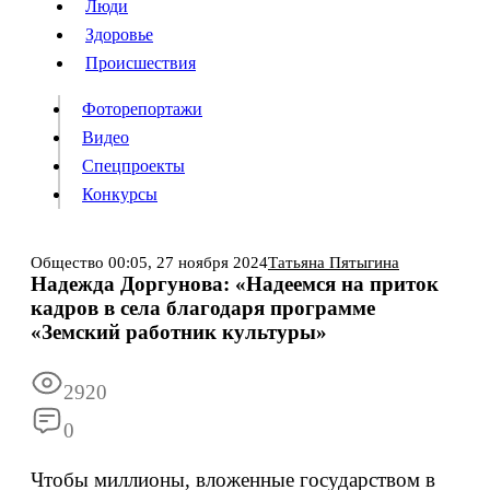
Люди
Люди
Здоровье
Здоровье
Происшествия
Происшествия
Фоторепортажи
Видео
Спецпроекты
Фоторепортажи
Видео
Конкурсы
Спецпроекты
Конкурсы
Войти
Общество
00:05,
27 ноября 2024
Татьяна Пятыгина
Надежда Доргунова: «Надеемся на приток
кадров в села благодаря программе
Информация
Подписка
Реклама
Все новости
Архив
«Земский работник культуры»
2920
0
Чтобы миллионы, вложенные государством в