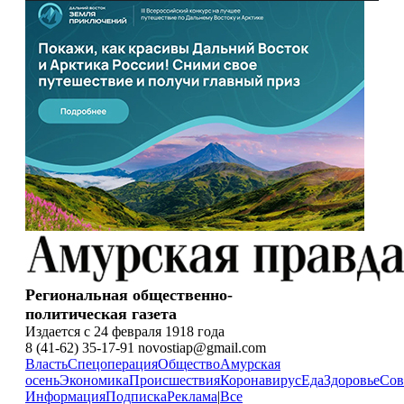
Региональная общественно-
политическая газета
Издается с 24 февраля 1918 года
8 (41-62) 35-17-91 novostiap@gmail.com
Власть
Спецоперация
Общество
Амурская
осень
Экономика
Происшествия
Коронавирус
Еда
Здоровье
Сов
Информация
Подписка
Реклама
|
Все