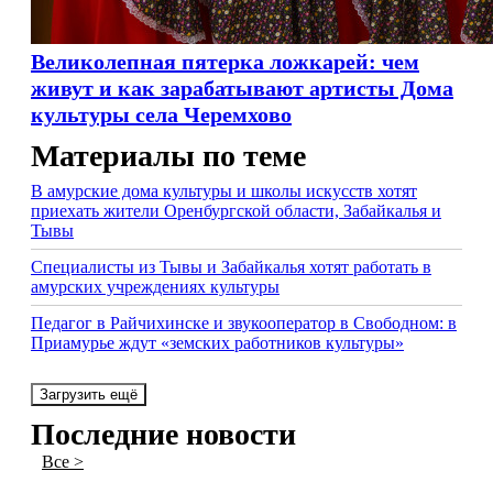
Великолепная пятерка ложкарей: чем
живут и как зарабатывают артисты Дома
культуры села Черемхово
Материалы по теме
В амурские дома культуры и школы искусств хотят
приехать жители Оренбургской области, Забайкалья и
Тывы
Специалисты из Тывы и Забайкалья хотят работать в
амурских учреждениях культуры
Педагог в Райчихинске и звукооператор в Свободном: в
Приамурье ждут «земских работников культуры»
Загрузить ещё
Последние новости
Все >