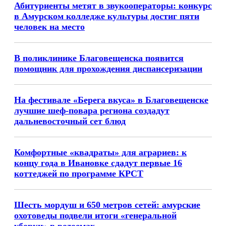
Абитуриенты метят в звукооператоры: конкурс
в Амурском колледже культуры достиг пяти
человек на место
В поликлинике Благовещенска появится
помощник для прохождения диспансеризации
На фестивале «Берега вкуса» в Благовещенске
лучшие шеф-повара региона создадут
дальневосточный сет блюд
Комфортные «квадраты» для аграриев: к
концу года в Ивановке сдадут первые 16
коттеджей по программе КРСТ
Шесть мордуш и 650 метров сетей: амурские
охотоведы подвели итоги «генеральной