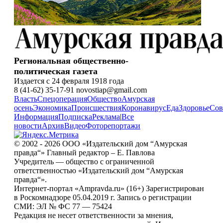
Региональная общественно-
политическая газета
Издается с 24 февраля 1918 года
8 (41-62) 35-17-91 novostiap@gmail.com
Власть
Спецоперация
Общество
Амурская
осень
Экономика
Происшествия
Коронавирус
Еда
Здоровье
Сов
Информация
Подписка
Реклама
|
Все
новости
Архив
Видео
Фоторепортажи
© 2002 - 2026 ООО «Издательский дом “Амурская
правда“» Главный редактор – Е. Павлова
Учредитель — общество с ограниченной
ответственностью «Издательский дом “Амурская
правда“».
Интернет-портал «Ampravda.ru» (16+) Зарегистрирован
в Роскомнадзоре 05.04.2019 г. Запись о регистрации
СМИ: ЭЛ № ФС 77 — 75424
Редакция не несет ответственности за мнения,