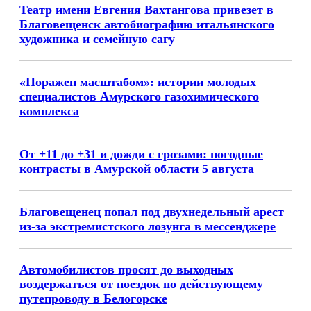
Театр имени Евгения Вахтангова привезет в
Благовещенск автобиографию итальянского
художника и семейную сагу
«Поражен масштабом»: истории молодых
специалистов Амурского газохимического
комплекса
От +11 до +31 и дожди с грозами: погодные
контрасты в Амурской области 5 августа
Благовещенец попал под двухнедельный арест
из-за экстремистского лозунга в мессенджере
Автомобилистов просят до выходных
воздержаться от поездок по действующему
путепроводу в Белогорске