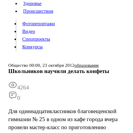
Люди
Здоровье
Здоровье
Происшествия
Происшествия
Фоторепортажи
Видео
Спецпроекты
Фоторепортажи
Видео
Конкурсы
Спецпроекты
Конкурсы
Войти
Общество
00:00,
23 октября 2012
образование
Школьников научили делать конфеты
Информация
Подписка
Реклама
Все новости
Архив
4264
0
Для одиннадцатиклассников благовещенской
гимназии № 25 в одном из кафе города вчера
провели мастер-класс по приготовлению