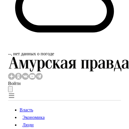
‐‐, нет данных о погоде
Войти
Власть
Экономика
Власть
Экономика
Люди