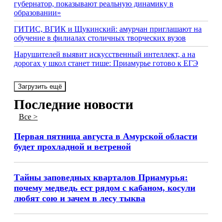
губернатор, показывают реальную динамику в
образовании»
ГИТИС, ВГИК и Щукинский: амурчан приглашают на
обучение в филиалах столичных творческих вузов
Нарушителей выявит искусственный интеллект, а на
дорогах у школ станет тише: Приамурье готово к ЕГЭ
Загрузить ещё
Последние новости
Все >
Первая пятница августа в Амурской области
будет прохладной и ветреной
Тайны заповедных кварталов Приамурья:
почему медведь ест рядом с кабаном, косули
любят сою и зачем в лесу тыква