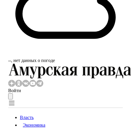
‐‐, нет данных о погоде
Войти
Власть
Экономика
Власть
Экономика