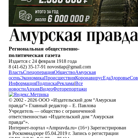
Региональная общественно-
политическая газета
Издается с 24 февраля 1918 года
8 (41-62) 35-17-91 novostiap@gmail.com
Власть
Спецоперация
Общество
Амурская
осень
Экономика
Происшествия
Коронавирус
Еда
Здоровье
Сов
Информация
Подписка
Реклама
|
Все
новости
Архив
Видео
Фоторепортажи
© 2002 - 2026 ООО «Издательский дом “Амурская
правда“» Главный редактор – Е. Павлова
Учредитель — общество с ограниченной
ответственностью «Издательский дом “Амурская
правда“».
Интернет-портал «Ampravda.ru» (16+) Зарегистрирован
в Роскомнадзоре 05.04.2019 г. Запись о регистрации