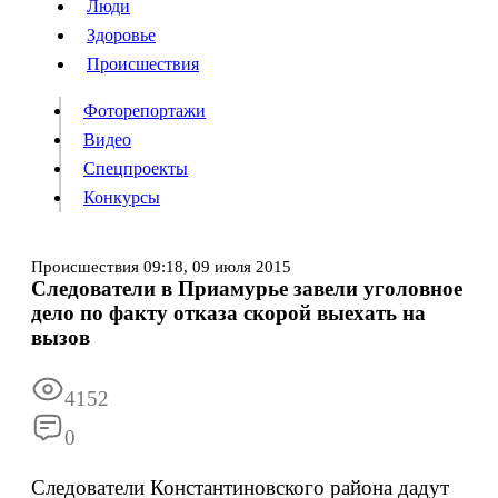
Люди
Люди
Здоровье
Здоровье
Происшествия
Происшествия
Фоторепортажи
Видео
Спецпроекты
Фоторепортажи
Видео
Конкурсы
Спецпроекты
Конкурсы
Войти
Происшествия
09:18,
09 июля 2015
Следователи в Приамурье завели уголовное
дело по факту отказа скорой выехать на
Информация
Подписка
Реклама
Все новости
Архив
вызов
4152
0
Следователи Константиновского района дадут