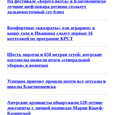
На фестивале «Берега вкуса» в Благовещенске
лучшие шеф-повара региона создадут
дальневосточный сет блюд
Комфортные «квадраты» для аграриев: к
концу года в Ивановке сдадут первые 16
коттеджей по программе КРСТ
Шесть мордуш и 650 метров сетей: амурские
охотоведы подвели итоги «генеральной
уборки» в водоемах
Успешно приемку прошли почти все детсады и
школы Благовещенска
Амурские архивисты обнаружили 120-летние
документы с личной подписью Марии Кнауф-
Каминской