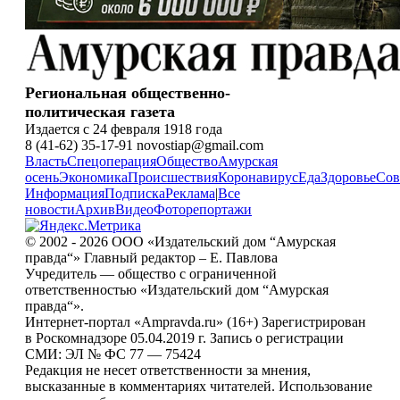
Региональная общественно-
политическая газета
Издается с 24 февраля 1918 года
8 (41-62) 35-17-91 novostiap@gmail.com
Власть
Спецоперация
Общество
Амурская
осень
Экономика
Происшествия
Коронавирус
Еда
Здоровье
Сов
Информация
Подписка
Реклама
|
Все
новости
Архив
Видео
Фоторепортажи
© 2002 - 2026 ООО «Издательский дом “Амурская
правда“» Главный редактор – Е. Павлова
Учредитель — общество с ограниченной
ответственностью «Издательский дом “Амурская
правда“».
Интернет-портал «Ampravda.ru» (16+) Зарегистрирован
в Роскомнадзоре 05.04.2019 г. Запись о регистрации
СМИ: ЭЛ № ФС 77 — 75424
Редакция не несет ответственности за мнения,
высказанные в комментариях читателей. Использование