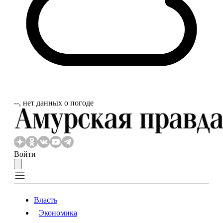
‐‐, нет данных о погоде
Войти
Власть
Экономика
Власть
Экономика