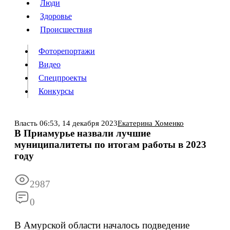
Люди
Люди
Здоровье
Здоровье
Происшествия
Происшествия
Фоторепортажи
Видео
Спецпроекты
Фоторепортажи
Видео
Конкурсы
Спецпроекты
Конкурсы
Войти
Власть
06:53,
14 декабря 2023
Екатерина Хоменко
В Приамурье назвали лучшие
муниципалитеты по итогам работы в 2023
Информация
Подписка
Реклама
Все новости
Архив
году
2987
0
В Амурской области началось подведение