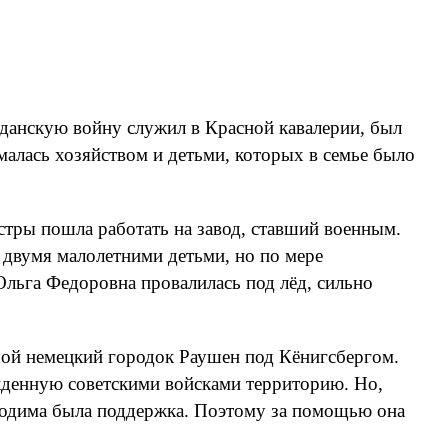
жданскую войну служил в Красной кавалерии, был
малась хозяйством и детьми, которых в семье было
естры пошла работать на завод, ставший военным.
с двумя малолетними детьми, но по мере
льга Федоровна провалилась под лёд, сильно
ьшой немецкий городок Раушен под Кёнигсбергом.
ожденную советскими войсками территорию. Но,
обходима была поддержка. Поэтому за помощью она