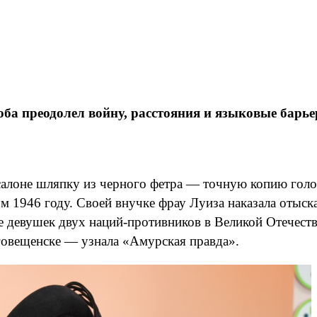
ба преодолел войну, расстояния и языковые барь
 салоне шляпку из черного фетра — точную копию голов
ом 1946 году. Своей внучке фрау Луиза наказала отыск
 девушек двух наций-противников в Великой Отечеств
аговещенске — узнала «Амурская правда».