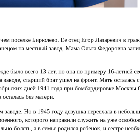
чем поселке Бирюлево. Ее отец Егор Лазаревич в гра
узнецом на местный завод. Мама Ольга Федоровна зани
жде было всего 13 лет, но она по примеру 16-летней с
 заводе, старший брат ушел на фронт. Мать осталась 
абрьских дней 1941 года при бомбардировке Москвы О
 осталась без матери.
м заводе. Но в 1945 году девушка переехала в небол
а военного, которого направили служить на уже освоб
ильно болеть, а в семье родился ребенок, и сестре не