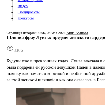
Видео
Конкурсы
Спецпроекты
Конкурсы
Войти
Страницы истории
00:56,
08 мая 2026
Анна Азанова
Шляпка фрау Луизы: предмет женского гардеро
Информация
Подписка
Реклама
Все новости
Архив
3306
Будучи уже в преклонных годах, Луиза заказала в
была подарена ей русской девушкой Надей в далек
шляпку как память о короткой и необычной дружбе
за этой женской шляпкой и как она оказалась в Бл